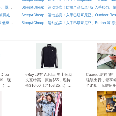
Steep&Cheap：运动热卖！防晒产品低至4折 入手服饰、帽子、墨镜等 父亲节献礼 低至7折
Steep&Cheap：入手巴塔哥尼亚、Salomon 等 低至2.5折 满额再减$40
Steep&Cheap：运动热卖！入手 Patagonia、山浩、萨洛蒙等 低至4折
Steep&Cheap：运动热卖！入手巴塔哥尼亚、Burton 等 
 Drop
eBay 现有 Adidas 男士运动
Cecred 现有 
99，现
夹克特惠，原价$55，现特
轻装出行，奢享精
9元）。
价$16.00（约108.25元）。
至$16。 无需使用优惠码。
无需使用优惠码。 优惠随时
有效期至北京时间 
可能失效。
08月31日14点59分
$50.00免美国