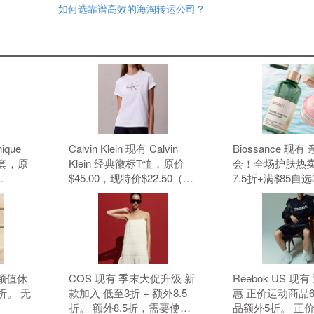
如何选靠谱高效的海淘转运公司？
nique
Calvin Klein 现有 Calvin
Biossance 现
套，原
Klein 经典徽标T恤，原价
会！全场护肤热卖
$45.00，现特价$22.50（约
7.5折+满$85自
元）。 无
152.19元）。 无需使用优惠
无需使用优惠码
码。
 高颜值休
COS 现有 季末大促升级 新
Reebok US 现
折。 无
款加入 低至3折 + 额外8.5
惠 正价运动商品
折。 额外8.5折，需要使用
品额外5折。 正