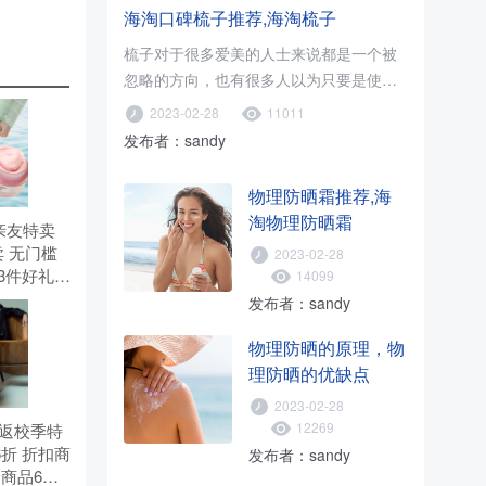
海淘口碑梳子推荐,海淘梳子
梳子对于很多爱美的人士来说都是一个被
忽略的方向，也有很多人以为只要是使用
木梳就可以了，只要促进血液循环..
2023-02-28
11011
发布者：sandy
物理防晒霜推荐,海
淘物理防晒霜
有 亲友特卖
 无门槛
2023-02-28
选3件好礼。
14099
。
发布者：sandy
物理防晒的原理，物
理防晒的优缺点
2023-02-28
12269
有 返校季特
6折 折扣商
发布者：sandy
价商品6