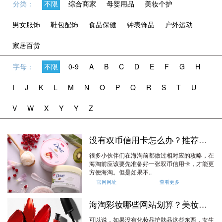
分类：
不限
综合商家
母婴用品
美妆个护
男女服饰
鞋包配饰
食品保健
钟表饰品
户外运动
家居百货
字母：
不限
0-9
A
B
C
D
E
F
G
H
I
J
K
L
M
N
O
P
Q
R
S
T
U
V
W
X
Y
Y
Z
没有双币信用卡怎么办？推荐几个接受国内信用卡的海淘网站
很多小伙伴们在海淘前都做过相对应的攻略，在
海淘前应该要先准备好一张双币信用卡，才能更
方便海淘。但是如果不..
官网网址
查看更多
海淘彩妆哪些网站划算？美妆海淘折扣网站推荐
可以说，如果没有化妆品护肤品这些东西，女生