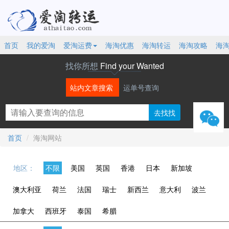
首页
我的爱淘
爱淘运费
海淘优惠
海淘转运
海淘攻略
海
找你所想
Find your Wanted
站内文章搜索
运单号查询
微信
首页
海淘网站
地区：
不限
美国
英国
香港
日本
新加坡
澳大利亚
荷兰
法国
瑞士
新西兰
意大利
波兰
加拿大
西班牙
泰国
希腊