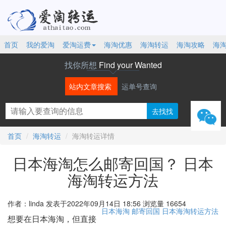
首页
我的爱淘
爱淘运费
海淘优惠
海淘转运
海淘攻略
海
找你所想
Find your Wanted
站内文章搜索
运单号查询
微信
首页
海淘转运
海淘转运详情
日本海淘怎么邮寄回国？ 日本
海淘转运方法
作者：linda
发表于2022年09月14日 18:56
浏览量 16654
日本海淘
邮寄回国
日本海淘转运方法
想要在日本海淘，但直接