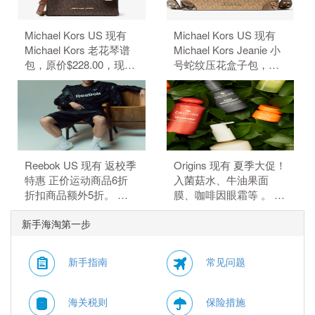
Michael Kors US 现有
Michael Kors US 现有
Michael Kors 老花琴谱
Michael Kors Jeanie 小
包，原价$228.00，现特
号蛇纹压花盒子包，原
价$50.15（约339.68
价$428，现特价
元）。 额外8.5折，需要
$84.99（约575.66
使用优惠码：
元）。 额外8.5折，需要
EXTRA15。
使用优惠码：
EXTRA15。
Reebok US 现有 返校季
Origins 现有 夏季大促！
特惠 正价运动商品6折
入菌菇水、牛油果面
折扣商品额外5折。 正
膜、咖啡因眼霜等 。 订
价商品6折，折扣商品额
单满$115赠5件礼，需要
新手海淘第一步
外5折，需要使用优惠
使用优惠码：
码：BTS。
HYDRATE。
新手指南
常见问题
海关税则
保险措施