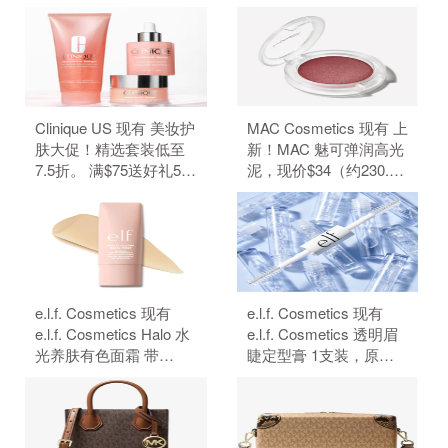
Clinique US 现有 美妆护
MAC Cosmetics 现有 上
肤大促！精选套装低至
新！MAC 魅可弹润高光
7.5折。 满$75送好礼5
泥，现价$34（约230.29
件、满$95加送正装1
元）。 无需使用优惠
件。 无需使用优惠码。
码。
e.l.f. Cosmetics 现有
e.l.f. Cosmetics 现有
e.l.f. Cosmetics Halo 水
e.l.f. Cosmetics 透明眉
光养肤有色面霜 带
睫定型膏 1支装，原价
SPF50 防晒，原价
$4，现特价$3（约20.32
$18，现特价$14（约
元）。 无需使用优惠
94.83元）。 无需使用优
码。
惠码。