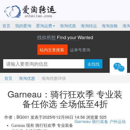
首页
我的爱淘
爱淘运费
海淘优惠
海淘转运
海淘攻略
海
找你所想
Find your Wanted
站内文章搜索
运单号查询
微信
首页
海淘优惠
海淘优惠详情
Garneau：骑行狂欢季 专业装
备任你选 全场低至4折
作者：BG001
发表于2025年12月06日 14:56
浏览量 525
Garneau
骑行装备
户外运动
Garneau 现有 骑行狂欢季 专业装备