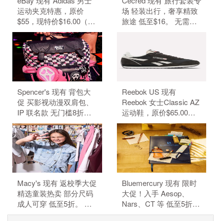
eBay 现有 Adidas 男士
Cecred 现有 旅行套装专
运动夹克特惠，原价
场 轻装出行，奢享精致
$55，现特价$16.00（约
旅途 低至$16。 无需使
108.25元）。 无需使用
用优惠码。 有效期至北
优惠码。 优惠随时可能
京时间 2026年08月31日
失效。
14点59分。 满$50.00免
美国境内运费。
Spencer's 现有 背包大
Reebok US 现有
促 买影视动漫双肩包、
Reebok 女士Classic AZ
IP 联名款 无门槛8折。
运动鞋，原价$65.00，
背包8折，需要使用优惠
现特价$48.99（约
码：BACKPACKS20。
331.59元）。 无需使用
订单满$40免邮，需要使
优惠码。 优惠随时可能
用优惠码：FS40。（优
失效。
惠码不可叠加）
Macy's 现有 返校季大促
Bluemercury 现有 限时
精选童装热卖 部分尺码
大促！入手 Aesop、
成人可穿 低至5折。 无
Nars、CT 等 低至5折。
需使用优惠码。 有效期
部分商品可叠加额外8.5