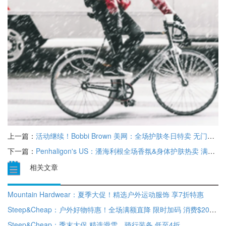
上一篇：
活动继续！Bobbi Brown 美网：全场护肤冬日特卖 无门槛7折 满$90赠眼线棒正装
下一篇：
Penhaligon's US：潘海利根全场香氛&身体护肤热卖 满$160送好礼3件
相关文章
Mountain Hardwear：夏季大促！精选户外运动服饰 享7折特惠
Steep&Cheap：户外好物特惠！全场满额直降 限时加码 消费$200立减40
Steep&Cheap：季末大促 精选滑雪、骑行装备 低至4折