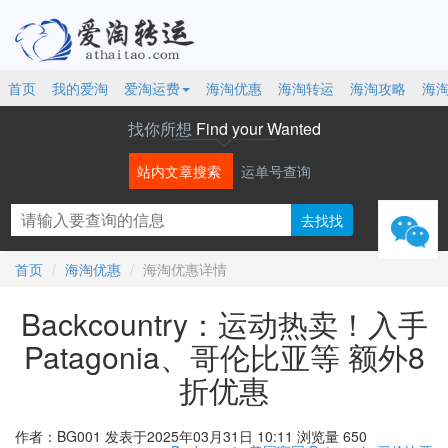
首页
我的爱淘
爱淘运费
海淘优惠
海淘转运
海淘攻略
海
找你所想
Find your Wanted
站内文章搜索
运单号查询
微信
首页
海淘优惠
海淘优惠详情
Backcountry：运动热卖！入手
Patagonia、哥伦比亚等 额外8
折优惠
作者：BG001
发表于2025年03月31日 10:11
浏览量 650