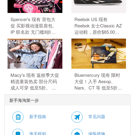
美国境内运费。
Spencer's 现有 背包大
Reebok US 现有
促 买影视动漫双肩包、
Reebok 女士Classic AZ
IP 联名款 无门槛8折。
运动鞋，原价$65.00，
背包8折，需要使用优惠
现特价$48.99（约
码：BACKPACKS20。
331.59元）。 无需使用
订单满$40免邮，需要使
优惠码。 优惠随时可能
用优惠码：FS40。（优
失效。
惠码不可叠加）
Macy's 现有 返校季大促
Bluemercury 现有 限时
精选童装热卖 部分尺码
大促！入手 Aesop、
成人可穿 低至5折。 无
Nars、CT 等 低至5折。
需使用优惠码。 有效期
部分商品可叠加额外8.5
新手海淘第一步
至北京时间 2026年08月
折，需使用优惠码：
13日14点59分。
WELCOME15。 有效期
至北京时间 2026年08月
新手指南
常见问题
10日11点59分。
海关税则
保险措施