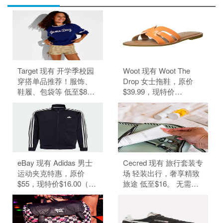
Target 现有 开学季校园
Woot 现有 Woot The
穿搭单品推荐！服饰、
Drop 女士拖鞋，原价
鞋履、包袋等 低至$8。
$39.99，现特价
无需使用优惠码。 优惠
$6.99（约47.29元）。
随时可能失效。
无需使用优惠码。 优惠
随时可能失效。
eBay 现有 Adidas 男士
Cecred 现有 旅行套装专
运动夹克特惠，原价
场 轻装出行，奢享精致
$55，现特价$16.00（约
旅途 低至$16。 无需使
108.25元）。 无需使用
用优惠码。 有效期至北
优惠码。 优惠随时可能
京时间 2026年08月31日
失效。
14点59分。 满$50.00免