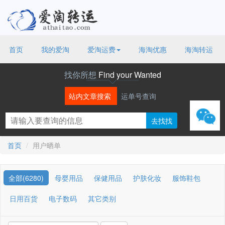
首页
我的爱淘
爱淘运费
海淘优惠
海淘转运
找你所想
Find your Wanted
站内文章搜索
运单号查询
微信
首页
用户晒单
全部(6280)
母婴用品
保健用品
护肤化妆
服饰鞋包
日用百货
电子数码
其它类别