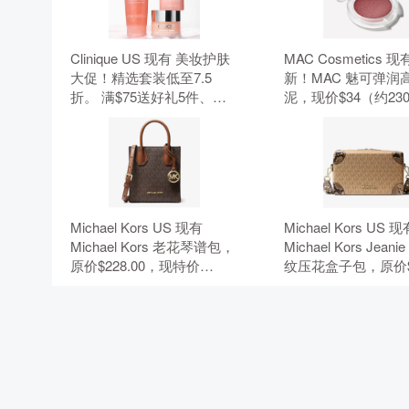
Clinique US 现有 美妆护肤
MAC Cosmetics 现
大促！精选套装低至7.5
新！MAC 魅可弹润
折。 满$75送好礼5件、满
泥，现价$34（约230
$95加送正装1件。 无需使
元）。 无需使用优
用优惠码。
Michael Kors US 现有
Michael Kors US 
Michael Kors 老花琴谱包，
Michael Kors Jean
原价$228.00，现特价
纹压花盒子包，原价$
$50.15（约339.68元）。 额
现特价$84.99（约575
外8.5折，需要使用优惠
元）。 额外8.5折
码：EXTRA15。
用优惠码：EXTRA1