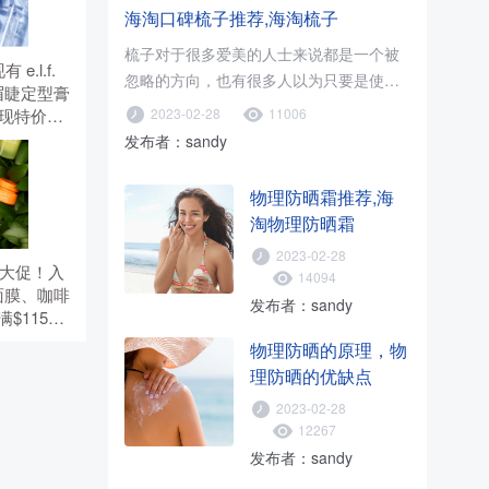
海淘口碑梳子推荐,海淘梳子
梳子对于很多爱美的人士来说都是一个被
有 e.l.f.
忽略的方向，也有很多人以为只要是使用
透明眉睫定型膏
木梳就可以了，只要促进血液循环..
2023-02-28
11006
，现特价
）。 无需使
发布者：sandy
物理防晒霜推荐,海
淘物理防晒霜
2023-02-28
夏季大促！入
14094
面膜、咖啡
发布者：sandy
$115赠5
优惠码：
物理防晒的原理，物
理防晒的优缺点
2023-02-28
12267
发布者：sandy