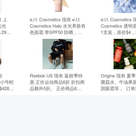
有 上
e.l.f. Cosmetics 现有 e.l.f.
e.l.f. Cosmetics 现
高光
Cosmetics Halo 水光养肤有
Cosmetics 
.29
色面霜 带SPF50 防晒，原
1支装，原价$4
惠码。
价$18，现特价$14（约
$3（约20.32元
94.83元）。 无需使用优惠
用优惠码。
码。
现有
Reebok US 现有 返校季特
Origins 现有 
ie 小号蛇
惠 正价运动商品6折 折扣商
菌菇水、牛油果
428，
品额外5折。 正价商品6
因眼霜等 。 订单满
.66
折，折扣商品额外5折，需
件礼，需要使用
，需要使
要使用优惠码：BTS。
HYDRATE。
5。