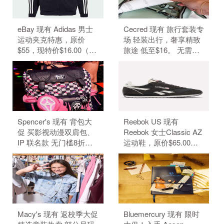
eBay 现有 Adidas 男士
Cecred 现有 旅行套装专
运动夹克特惠，原价
场 轻装出行，奢享精致
$55，现特价$16.00（约
旅途 低至$16。 无需使
108.25元）。 无需使用
用优惠码。 有效期至北
优惠码。 优惠随时可能
京时间 2026年08月31日
失效。
14点59分。 满$50.00免
美国境内运费。
Spencer's 现有 背包大
Reebok US 现有
促 买影视动漫双肩包、
Reebok 女士Classic AZ
IP 联名款 无门槛8折。
运动鞋，原价$65.00，
背包8折，需要使用优惠
现特价$48.99（约
码：BACKPACKS20。
331.59元）。 无需使用
订单满$40免邮，需要使
优惠码。 优惠随时可能
用优惠码：FS40。（优
失效。
惠码不可叠加）
Macy's 现有 返校季大促
Bluemercury 现有 限时