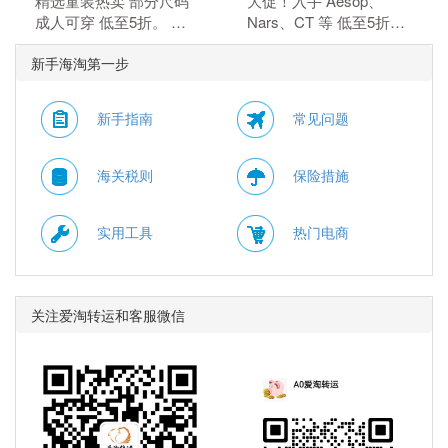
精选童装热卖 部分尺码
大促！入手 Aesop、
成人可穿 低至5折。 无
Nars、CT 等 低至5折。
需使用优惠码。 有效期
部分商品可叠加额外8.5
新手海淘第一步
至北京时间 2026年08月
折，需使用优惠码：
13日14点59分。
WELCOME15。 有效期
至北京时间 2026年08月
新手指南
常见问题
10日11点59分。
海关税则
保险措施
实用工具
热门电商
关注爱淘转运和客服微信