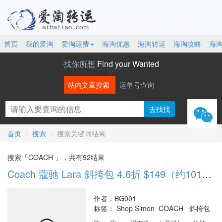
首页
我的爱淘
爱淘运费
海淘优惠
海淘转运
海淘攻略
海
找你所想
Find your Wanted
站内文章搜索
运单号查询
微信
首页
搜索
搜索关键词结果
搜索「COACH 」，共有92结果
Coach 蔻驰 Lara 斜挎包 4.6折 $149（约1012.57元）
作者：BG001
标签：
Shop Simon COACH 斜挎包