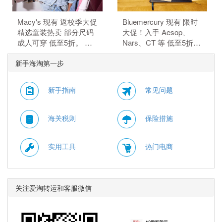
惠码不可叠加）
Macy's 现有 返校季大促
Bluemercury 现有 限时
精选童装热卖 部分尺码
大促！入手 Aesop、
成人可穿 低至5折。 无
Nars、CT 等 低至5折。
需使用优惠码。 有效期
部分商品可叠加额外8.5
新手海淘第一步
至北京时间 2026年08月
折，需使用优惠码：
13日14点59分。
WELCOME15。 有效期
至北京时间 2026年08月
新手指南
常见问题
10日11点59分。
海关税则
保险措施
实用工具
热门电商
关注爱淘转运和客服微信