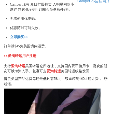
Camper
小皮鞋
鞋子
Camper 现有 夏日鞋履特卖 入明星同款小
皮鞋 精选低至6折 订阅会员享额外9折。
无需使用优惠码。
优惠随时可能失效。
立即购买>>
订单满$45免美国境内运费。
>>爱淘转运用户注册
支持
爱淘转运
美国转运仓库地址，支持国内双币信用卡，喜欢的朋
友可以海淘入手。包裹可走
爱淘转运
美国转运线路发回，
普货类型产品运费每磅最低只需56元，续重精确到0.1磅计费，1磅
起运。