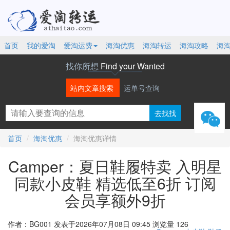
首页
我的爱淘
爱淘运费
海淘优惠
海淘转运
海淘攻略
海
找你所想
Find your Wanted
站内文章搜索
运单号查询
微信
首页
海淘优惠
海淘优惠详情
Camper：夏日鞋履特卖 入明星
同款小皮鞋 精选低至6折 订阅
会员享额外9折
作者：BG001
发表于2026年07月08日 09:45
浏览量 126