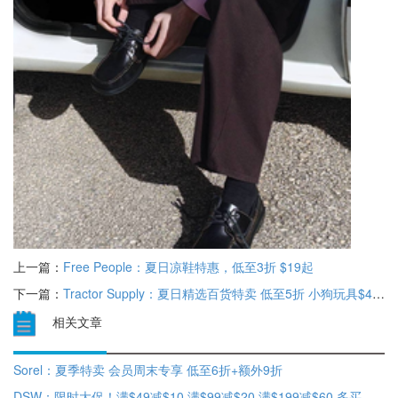
上一篇：
Free People：夏日凉鞋特惠，低至3折 $19起
下一篇：
Tractor Supply：夏日精选百货特卖 低至5折 小狗玩具$4.99起
相关文章
Sorel：夏季特卖 会员周末专享 低至6折+额外9折
DSW：限时大促！满$49减$10 满$99减$20 满$199减$60 多买多省