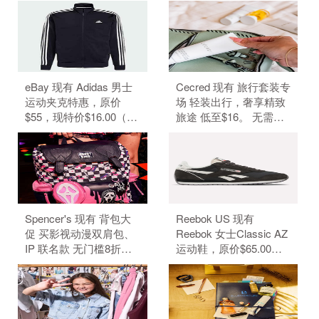
随时可能失效。
无需使用优惠码。 优惠
随时可能失效。
eBay 现有 Adidas 男士
Cecred 现有 旅行套装专
运动夹克特惠，原价
场 轻装出行，奢享精致
$55，现特价$16.00（约
旅途 低至$16。 无需使
108.25元）。 无需使用
用优惠码。 有效期至北
优惠码。 优惠随时可能
京时间 2026年08月31日
失效。
14点59分。 满$50.00免
美国境内运费。
Spencer's 现有 背包大
Reebok US 现有
促 买影视动漫双肩包、
Reebok 女士Classic AZ
IP 联名款 无门槛8折。
运动鞋，原价$65.00，
背包8折，需要使用优惠
现特价$48.99（约
码：BACKPACKS20。
331.59元）。 无需使用
订单满$40免邮，需要使
优惠码。 优惠随时可能
用优惠码：FS40。（优
失效。