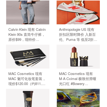
$59.00，现特价
$156.00，现特价
$44.00（约297.68
$132.00（约893.42
元）。 无需使用优惠
元）。 无需使用优惠
码。
码。
Calvin Klein 现有 Calvin
Anthropologie US 现有
Klein 90s 直筒牛仔裤，
折扣区限时降价 入新百
原价$99，现特价
伦、Puma 等 低至2折
$39.6（约267.86元）。
+额外6折。 无需使用优
无需使用优惠码。
惠码。
MAC Cosmetics 现有
MAC Cosmetics 现有
MAC 魅可化妆笔套装，
M·A·Cximal 极致丝滑哑
现价$120.00（约811.70
光口红 #Bowery
元）。 无需使用优惠
Brown，现价$35.00（约
码。
236.75元）。 无需使用
优惠码。