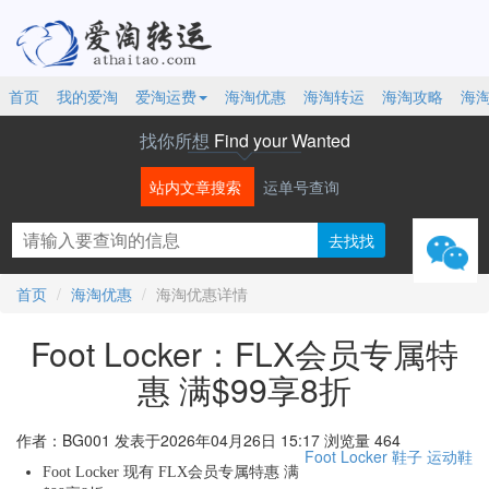
首页
我的爱淘
爱淘运费
海淘优惠
海淘转运
海淘攻略
海
找你所想
Find your Wanted
站内文章搜索
运单号查询
微信
首页
海淘优惠
海淘优惠详情
Foot Locker：FLX会员专属特
惠 满$99享8折
作者：BG001
发表于2026年04月26日 15:17
浏览量 464
Foot Locker
鞋子
运动鞋
Foot Locker 现有 FLX会员专属特惠 满