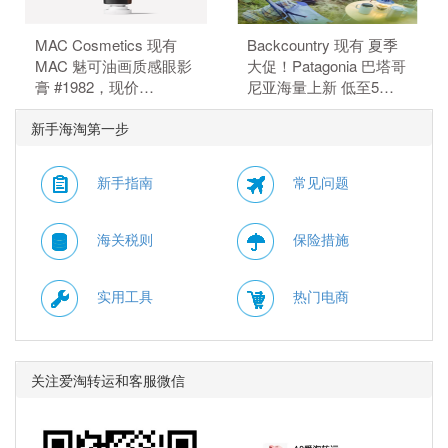
MAC Cosmetics 现有
Backcountry 现有 夏季
MAC 魅可油画质感眼影
大促！Patagonia 巴塔哥
膏 #1982，现价
尼亚海量上新 低至5
$30.00（约202.93
折。 无需使用优惠码。
新手海淘第一步
元）。 无需使用优惠
码。
新手指南
常见问题
海关税则
保险措施
实用工具
热门电商
关注爱淘转运和客服微信