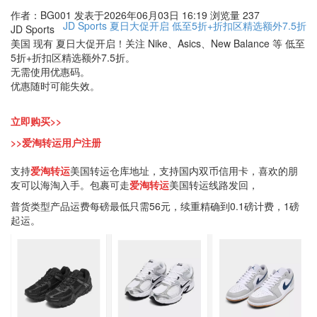
作者：BG001
发表于2026年06月03日 16:19
浏览量 237
JD Sports
夏日大促开启
低至5折+折扣区精选额外7.5折
JD Sports
美国 现有 夏日大促开启！关注 Nike、Asics、New Balance 等 低至
5折+折扣区精选额外7.5折。
无需使用优惠码。
优惠随时可能失效。
立即购买>>
>>爱淘转运用户注册
支持
爱淘转运
美国转运仓库地址，支持国内双币信用卡，喜欢的朋
友可以海淘入手。包裹可走
爱淘转运
美国转运线路发回，
普货类型产品运费每磅最低只需56元，续重精确到0.1磅计费，1磅
起运。