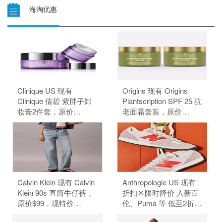
海淘优惠
Clinique US 现有
Origins 现有 Origins
Clinique 倩碧 紫胖子卸
Plantscription SPF 25 抗
妆膏2件套，原价
老面霜套装，原价
$59.00，现特价
$156.00，现特价
$44.00（约297.68
$132.00（约893.42
元）。 无需使用优惠
元）。 无需使用优惠
码。
码。
Calvin Klein 现有 Calvin
Anthropologie US 现有
Klein 90s 直筒牛仔裤，
折扣区限时降价 入新百
原价$99，现特价
伦、Puma 等 低至2折
$39.6（约267.86元）。
+额外6折。 无需使用优