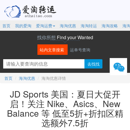
首页
我的爱淘
爱淘运费
海淘优惠
海淘转运
海淘攻略
海
找你所想
Find your Wanted
站内文章搜索
运单号查询
微信
首页
海淘优惠
海淘优惠详情
JD Sports 美国：夏日大促开
启！关注 Nike、Asics、New
Balance 等 低至5折+折扣区精
选额外7.5折