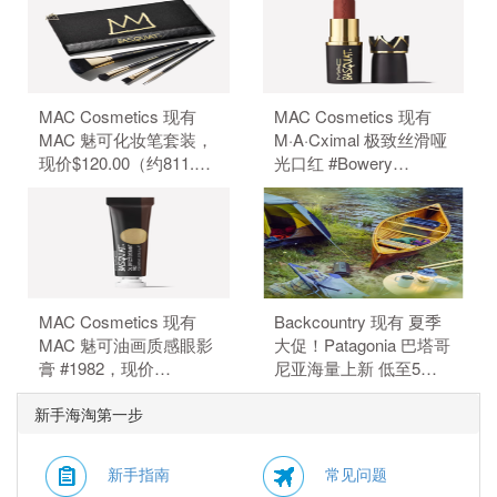
无需使用优惠码。
惠码。
MAC Cosmetics 现有
MAC Cosmetics 现有
MAC 魅可化妆笔套装，
M·A·Cximal 极致丝滑哑
现价$120.00（约811.70
光口红 #Bowery
元）。 无需使用优惠
Brown，现价$35.00（约
码。
236.75元）。 无需使用
优惠码。
MAC Cosmetics 现有
Backcountry 现有 夏季
MAC 魅可油画质感眼影
大促！Patagonia 巴塔哥
膏 #1982，现价
尼亚海量上新 低至5
$30.00（约202.93
折。 无需使用优惠码。
新手海淘第一步
元）。 无需使用优惠
码。
新手指南
常见问题