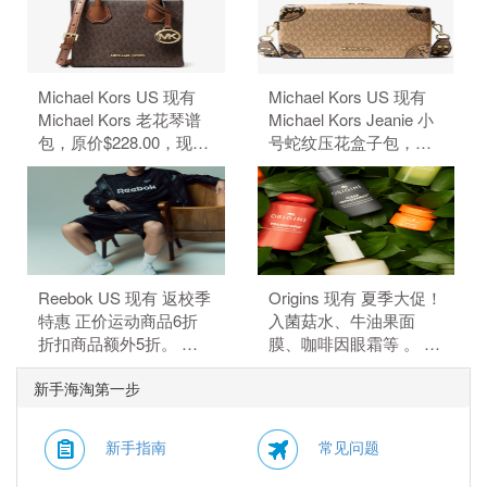
94.83元）。 无需使用优
码。
惠码。
Michael Kors US 现有
Michael Kors US 现有
Michael Kors 老花琴谱
Michael Kors Jeanie 小
包，原价$228.00，现特
号蛇纹压花盒子包，原
价$50.15（约339.68
价$428，现特价
元）。 额外8.5折，需要
$84.99（约575.66
使用优惠码：
元）。 额外8.5折，需要
EXTRA15。
使用优惠码：
EXTRA15。
Reebok US 现有 返校季
Origins 现有 夏季大促！
特惠 正价运动商品6折
入菌菇水、牛油果面
折扣商品额外5折。 正
膜、咖啡因眼霜等 。 订
价商品6折，折扣商品额
单满$115赠5件礼，需要
新手海淘第一步
外5折，需要使用优惠
使用优惠码：
码：BTS。
HYDRATE。
新手指南
常见问题