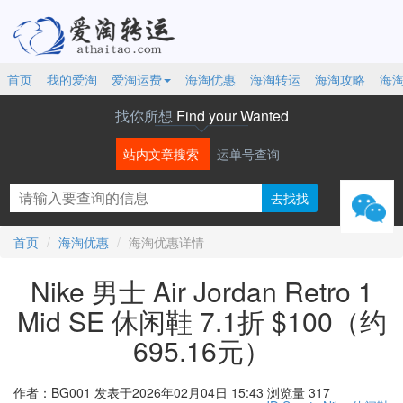
首页
我的爱淘
爱淘运费
海淘优惠
海淘转运
海淘攻略
海
找你所想
Find your Wanted
站内文章搜索
运单号查询
微信
首页
海淘优惠
海淘优惠详情
Nike 男士 Air Jordan Retro 1
Mid SE 休闲鞋 7.1折 $100（约
695.16元）
作者：BG001
发表于2026年02月04日 15:43
浏览量 317