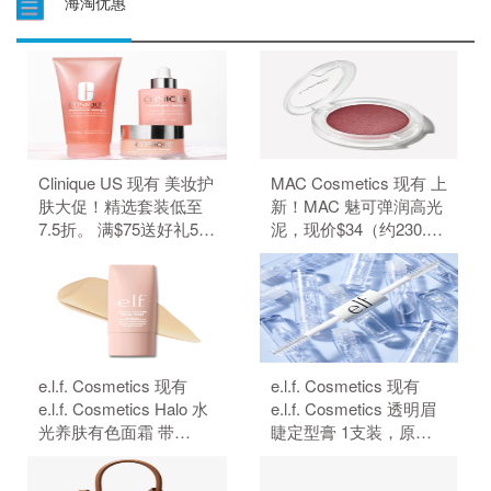
海淘优惠
Clinique US 现有 美妆护
MAC Cosmetics 现有 上
肤大促！精选套装低至
新！MAC 魅可弹润高光
7.5折。 满$75送好礼5
泥，现价$34（约230.29
件、满$95加送正装1
元）。 无需使用优惠
件。 无需使用优惠码。
码。
e.l.f. Cosmetics 现有
e.l.f. Cosmetics 现有
e.l.f. Cosmetics Halo 水
e.l.f. Cosmetics 透明眉
光养肤有色面霜 带
睫定型膏 1支装，原价
SPF50 防晒，原价
$4，现特价$3（约20.32
$18，现特价$14（约
元）。 无需使用优惠