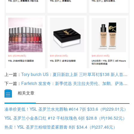
上一篇：
Tory burch US：夏日新款上新 三叶草耳钉$138 新人首单8.5折
下一篇：
Farfetch 发发奇：新季优选 关注拉夫劳伦、加鹅、萨洛蒙等 限时7.5折
相关文章
凑单价更低！YSL 圣罗兰水光唇釉 #614 7折 $33.6（约229.01元）
YSL 圣罗兰小金条口红 #12 干枯玫瑰色 6折 $28.8（约196.52元）
热卖！YSL 圣罗兰粉细管柔雾唇膏 8折 $34.4（约237.46元）