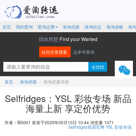
首页
我的爱淘
爱淘运费
海淘优惠
海淘转运
海淘攻略
海
找你所想
Find your Wanted
站内文章搜索
运单号查询
微信
首页
海淘优惠
海淘优惠详情
Selfridges：YSL 彩妆专场 新品
海量上新 享定价优势
作者：BG001
发表于2025年05月10日 10:44
浏览量 1071
Selfridges美国官网
YSL
彩妆专场