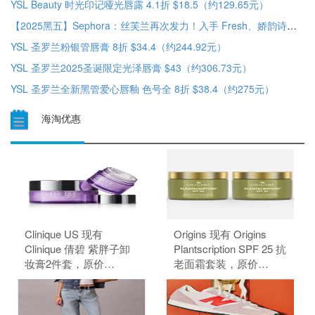
YSL Beauty 时光印记哑光唇露 4.1折 $18.5（约129.65元）
【2025黑五】Sephora：丝芙兰再次发力！入手 Fresh、娇韵诗、YSL 等 精选5折促销
YSL 圣罗兰粉银管唇膏 8折 $34.4（约244.92元）
YSL 圣罗兰2025圣诞限定光泽唇膏 $43（约306.73元）
YSL 圣罗兰全新黑管爱心唇釉 色号全 8折 $38.4（约275元）
海淘优惠
Clinique US 现有
Origins 现有 Origins
Clinique 倩碧 紫胖子卸
Plantscription SPF 25 抗
妆膏2件套，原价
老面霜套装，原价
$59.00，现特价
$156.00，现特价
$44.00（约297.68
$132.00（约893.42
元）。 无需使用优惠
元）。 无需使用优惠