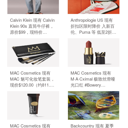
码。
码。
Calvin Klein 现有 Calvin
Anthropologie US 现有
Klein 90s 直筒牛仔裤，
折扣区限时降价 入新百
原价$99，现特价
伦、Puma 等 低至2折
$39.6（约267.86元）。
+额外6折。 无需使用优
无需使用优惠码。
惠码。
MAC Cosmetics 现有
MAC Cosmetics 现有
MAC 魅可化妆笔套装，
M·A·Cximal 极致丝滑哑
现价$120.00（约811.70
光口红 #Bowery
元）。 无需使用优惠
Brown，现价$35.00（约
码。
236.75元）。 无需使用
优惠码。
MAC Cosmetics 现有
Backcountry 现有 夏季