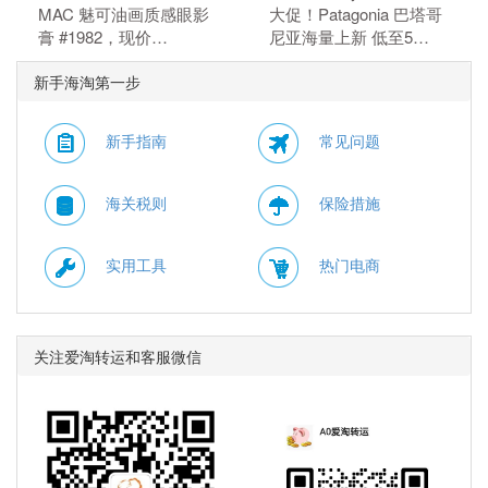
MAC 魅可油画质感眼影
大促！Patagonia 巴塔哥
膏 #1982，现价
尼亚海量上新 低至5
$30.00（约202.93
折。 无需使用优惠码。
新手海淘第一步
元）。 无需使用优惠
码。
新手指南
常见问题
海关税则
保险措施
实用工具
热门电商
关注爱淘转运和客服微信