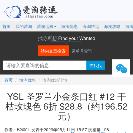
首页
我的爱淘
爱淘运费
海淘优惠
海淘转运
海淘攻略
海
找你所想
Find your Wanted
站内文章搜索
运单号查询
微信
首页
海淘优惠
海淘优惠详情
YSL 圣罗兰小金条口红 #12 干
枯玫瑰色 6折 $28.8（约196.52
元）
作者：BG001
发表于2026年05月11日 15:57
浏览量 198