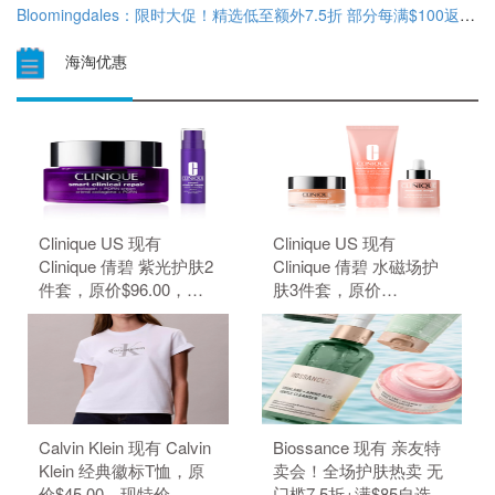
Bloomingdales：限时大促！精选低至额外7.5折 部分每满$100返$25礼卡
海淘优惠
Clinique US 现有
Clinique US 现有
Clinique 倩碧 紫光护肤2
Clinique 倩碧 水磁场护
件套，原价$96.00，现
肤3件套，原价
特价$80.00（约541.24
$109.00，现特价
元）。 无需使用优惠
$91.00（约615.66
码。
元）。 无需使用优惠
码。
Calvin Klein 现有 Calvin
Biossance 现有 亲友特
Klein 经典徽标T恤，原
卖会！全场护肤热卖 无
价$45.00，现特价
门槛7.5折+满$85自选3