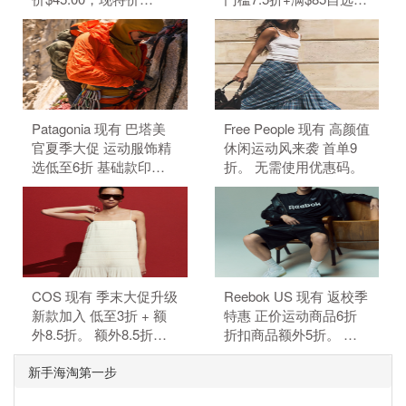
$22.50（约152.19
件好礼。 无需使用优惠
元）。 无需使用优惠
码。
码。
Patagonia 现有 巴塔美
Free People 现有 高颜值
官夏季大促 运动服饰精
休闲运动风来袭 首单9
选低至6折 基础款印花T
折。 无需使用优惠码。
恤$21.99。 无需使用优
惠码。
COS 现有 季末大促升级
Reebok US 现有 返校季
新款加入 低至3折 + 额
特惠 正价运动商品6折
外8.5折。 额外8.5折，
折扣商品额外5折。 正
需要使用优惠码：
价商品6折，折扣商品额
新手海淘第一步
MAY15。 优惠随时可能
外5折，需要使用优惠
失效。
码：BTS。