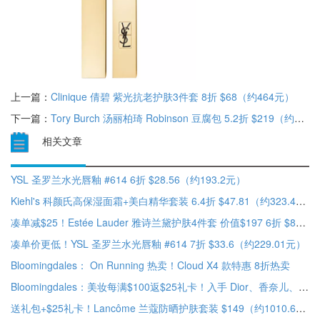
上一篇：
Clinique 倩碧 紫光抗老护肤3件套 8折 $68（约464元）
下一篇：
Tory Burch 汤丽柏琦 Robinson 豆腐包 5.2折 $219（约1493.05元）
相关文章
YSL 圣罗兰水光唇釉 #614 6折 $28.56（约193.2元）
Kiehl's 科颜氏高保湿面霜+美白精华套装 6.4折 $47.81（约323.42元）
凑单减$25！Estée Lauder 雅诗兰黛护肤4件套 价值$197 6折 $82.8（约564.36元）
凑单价更低！YSL 圣罗兰水光唇釉 #614 7折 $33.6（约229.01元）
Bloomingdales： On Running 热卖！Cloud X4 款特惠 8折热卖
Bloomingdales：美妆每满$100返$25礼卡！入手 Dior、香奈儿、兰蔻等 部分送礼
送礼包+$25礼卡！Lancôme 兰蔻防晒护肤套装 $149（约1010.62元）