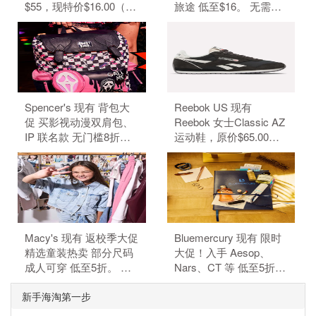
$55，现特价$16.00（约
旅途 低至$16。 无需使
108.25元）。 无需使用
用优惠码。 有效期至北
优惠码。 优惠随时可能
京时间 2026年08月31日
失效。
14点59分。 满$50.00免
美国境内运费。
Spencer's 现有 背包大
Reebok US 现有
促 买影视动漫双肩包、
Reebok 女士Classic AZ
IP 联名款 无门槛8折。
运动鞋，原价$65.00，
背包8折，需要使用优惠
现特价$48.99（约
码：BACKPACKS20。
331.59元）。 无需使用
订单满$40免邮，需要使
优惠码。 优惠随时可能
用优惠码：FS40。（优
失效。
惠码不可叠加）
Macy's 现有 返校季大促
Bluemercury 现有 限时
精选童装热卖 部分尺码
大促！入手 Aesop、
成人可穿 低至5折。 无
Nars、CT 等 低至5折。
需使用优惠码。 有效期
部分商品可叠加额外8.5
新手海淘第一步
至北京时间 2026年08月
折，需使用优惠码：
13日14点59分。
WELCOME15。 有效期