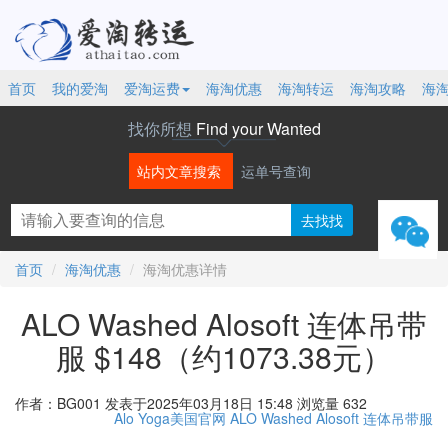
首页
我的爱淘
爱淘运费
海淘优惠
海淘转运
海淘攻略
海
找你所想
Find your Wanted
站内文章搜索
运单号查询
微信
首页
海淘优惠
海淘优惠详情
ALO Washed Alosoft 连体吊带
服 $148（约1073.38元）
作者：BG001
发表于2025年03月18日 15:48
浏览量 632
Alo Yoga美国官网
ALO Washed Alosoft
连体吊带服