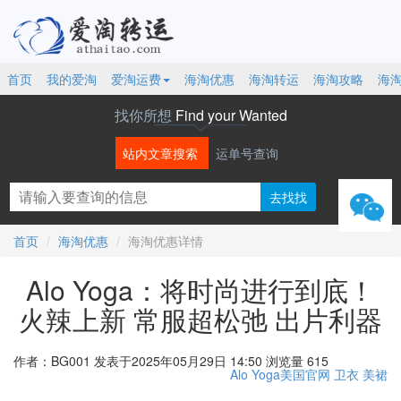
首页
我的爱淘
爱淘运费
海淘优惠
海淘转运
海淘攻略
海
找你所想
Find your Wanted
站内文章搜索
运单号查询
微信
首页
海淘优惠
海淘优惠详情
Alo Yoga：将时尚进行到底！
火辣上新 常服超松弛 出片利器
作者：BG001
发表于2025年05月29日 14:50
浏览量 615
Alo Yoga美国官网
卫衣
美裙