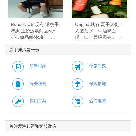
EXTRA15。
使用优惠码：
EXTRA15。
Reebok US 现有 返校季
Origins 现有 夏季大促！
特惠 正价运动商品6折
入菌菇水、牛油果面
折扣商品额外5折。 正
膜、咖啡因眼霜等 。 订
价商品6折，折扣商品额
单满$115赠5件礼，需要
新手海淘第一步
外5折，需要使用优惠
使用优惠码：
码：BTS。
HYDRATE。
新手指南
常见问题
海关税则
保险措施
实用工具
热门电商
关注爱淘转运和客服微信