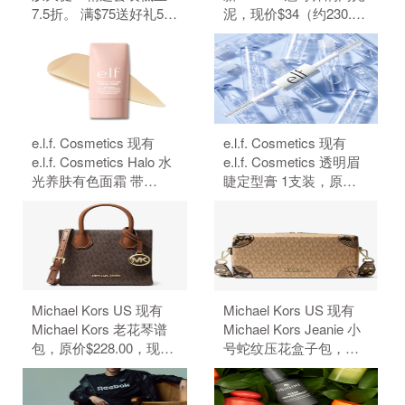
7.5折。 满$75送好礼5
泥，现价$34（约230.29
件、满$95加送正装1
元）。 无需使用优惠
件。 无需使用优惠码。
码。
e.l.f. Cosmetics 现有
e.l.f. Cosmetics 现有
e.l.f. Cosmetics Halo 水
e.l.f. Cosmetics 透明眉
光养肤有色面霜 带
睫定型膏 1支装，原价
SPF50 防晒，原价
$4，现特价$3（约20.32
$18，现特价$14（约
元）。 无需使用优惠
94.83元）。 无需使用优
码。
惠码。
Michael Kors US 现有
Michael Kors US 现有
Michael Kors 老花琴谱
Michael Kors Jeanie 小
包，原价$228.00，现特
号蛇纹压花盒子包，原
价$50.15（约339.68
价$428，现特价
元）。 额外8.5折，需要
$84.99（约575.66
使用优惠码：
元）。 额外8.5折，需要