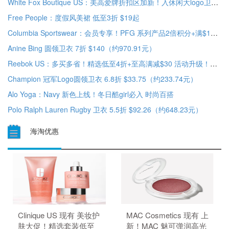
White Fox Boutique US：美高爱牌折扣区加新！入休闲大logo卫衣 低至4折
Free People：度假风美裙 低至3折 $19起
Columbia Sportswear：会员专享！PFG 系列产品2倍积分+满$150送限定短袖 精选额外8折促销
Anine Bing 圆领卫衣 7折 $140（约970.91元）
Reebok US：多买多省！精选低至4折+至高满减$30 活动升级！多款新加入
Champion 冠军Logo圆领卫衣 6.8折 $33.75（约233.74元）
Alo Yoga：Navy 新色上线！冬日酷girl必入 时尚百搭
Polo Ralph Lauren Rugby 卫衣 5.5折 $92.26（约648.23元）
海淘优惠
Clinique US 现有 美妆护
MAC Cosmetics 现有 上
肤大促！精选套装低至
新！MAC 魅可弹润高光