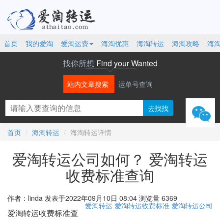
首页
我的爱淘
爱淘运费
海淘优惠
海淘转运
海淘攻略
海
找你所想
Find your Wanted
站内文章搜索
运单号查询
微信
首页
海淘转运
海淘转运详情
爱淘转运公司如何？ 爱淘转运
收费标准查询
作者：linda
发表于2022年09月10日 08:04
浏览量 6369
爱淘转运
爱淘转运收费标准
爱淘转运公司
爱淘转运收费标准查