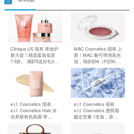
Clinique US 现有 美妆护
MAC Cosmetics 现有 上
肤大促！精选套装低至
新！MAC 魅可弹润高光
7.5折。 满$75送好礼5
泥，现价$34（约230.29
件、满$95加送正装1
元）。 无需使用优惠
件。 无需使用优惠码。
码。
e.l.f. Cosmetics 现有
e.l.f. Cosmetics 现有
e.l.f. Cosmetics Halo 水
e.l.f. Cosmetics 透明眉
光养肤有色面霜 带
睫定型膏 1支装，原价
SPF50 防晒，原价
$4，现特价$3（约20.32
$18，现特价$14（约
元）。 无需使用优惠