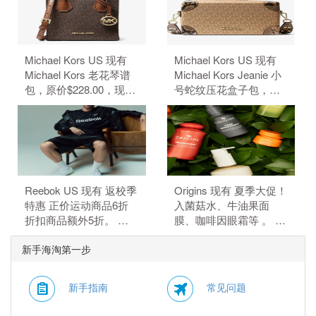
94.83元）。 无需使用优
码。
惠码。
Michael Kors US 现有
Michael Kors US 现有
Michael Kors 老花琴谱
Michael Kors Jeanie 小
包，原价$228.00，现特
号蛇纹压花盒子包，原
价$50.15（约339.68
价$428，现特价
元）。 额外8.5折，需要
$84.99（约575.66
使用优惠码：
元）。 额外8.5折，需要
EXTRA15。
使用优惠码：
EXTRA15。
Reebok US 现有 返校季
Origins 现有 夏季大促！
特惠 正价运动商品6折
入菌菇水、牛油果面
折扣商品额外5折。 正
膜、咖啡因眼霜等 。 订
价商品6折，折扣商品额
单满$115赠5件礼，需要
新手海淘第一步
外5折，需要使用优惠
使用优惠码：
码：BTS。
HYDRATE。
新手指南
常见问题