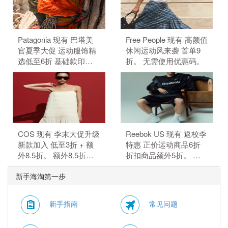
Patagonia 现有 巴塔美
Free People 现有 高颜值
官夏季大促 运动服饰精
休闲运动风来袭 首单9
选低至6折 基础款印花T
折。 无需使用优惠码。
恤$21.99。 无需使用优
惠码。
COS 现有 季末大促升级
Reebok US 现有 返校季
新款加入 低至3折 + 额
特惠 正价运动商品6折
外8.5折。 额外8.5折，
折扣商品额外5折。 正
需要使用优惠码：
价商品6折，折扣商品额
新手海淘第一步
MAY15。 优惠随时可能
外5折，需要使用优惠
失效。
码：BTS。
新手指南
常见问题