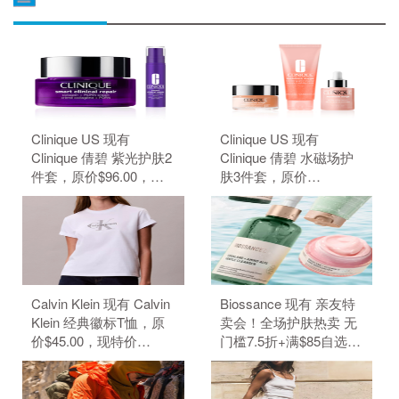
Clinique US 现有
Clinique US 现有
Clinique 倩碧 紫光护肤2
Clinique 倩碧 水磁场护
件套，原价$96.00，现
肤3件套，原价
特价$80.00（约541.24
$109.00，现特价
元）。 无需使用优惠
$91.00（约615.66
码。
元）。 无需使用优惠
码。
Calvin Klein 现有 Calvin
Biossance 现有 亲友特
Klein 经典徽标T恤，原
卖会！全场护肤热卖 无
价$45.00，现特价
门槛7.5折+满$85自选3
$22.50（约152.19
件好礼。 无需使用优惠
元）。 无需使用优惠
码。
码。