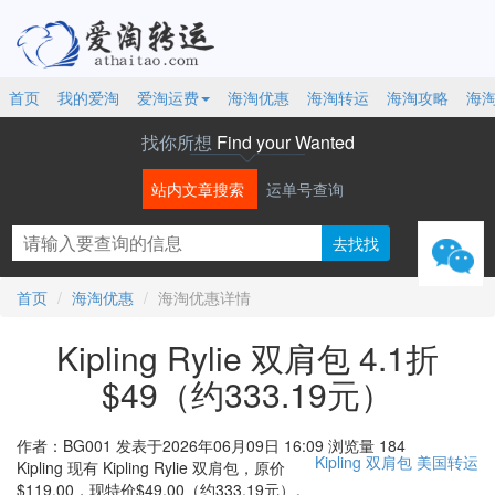
首页
我的爱淘
爱淘运费
海淘优惠
海淘转运
海淘攻略
海
找你所想
Find your Wanted
站内文章搜索
运单号查询
微信
首页
海淘优惠
海淘优惠详情
Kipling Rylie 双肩包 4.1折
$49（约333.19元）
作者：BG001
发表于2026年06月09日 16:09
浏览量 184
Kipling
双肩包
美国转运
Kipling 现有 Kipling Rylie 双肩包，原价
$119.00，现特价$49.00（约333.19元）。