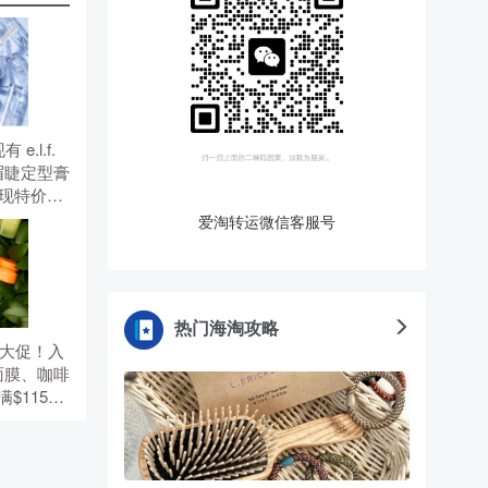
有 e.l.f.
透明眉睫定型膏
，现特价
）。 无需使
爱淘转运微信客服号
热门海淘攻略
夏季大促！入
面膜、咖啡
$115赠5
优惠码：