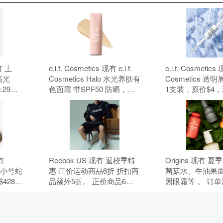
有 上
e.l.f. Cosmetics 现有 e.l.f.
e.l.f. Cosmetics 现
高光
Cosmetics Halo 水光养肤有
Cosmetics 
.29
色面霜 带SPF50 防晒，原
1支装，原价$4
惠码。
价$18，现特价$14（约
$3（约20.32元
94.83元）。 无需使用优惠
用优惠码。
码。
现有
Reebok US 现有 返校季特
Origins 现有 
ie 小号蛇
惠 正价运动商品6折 折扣商
菌菇水、牛油果
428，
品额外5折。 正价商品6
因眼霜等 。 订单满
.66
折，折扣商品额外5折，需
件礼，需要使用
，需要使
要使用优惠码：BTS。
HYDRATE。
5。