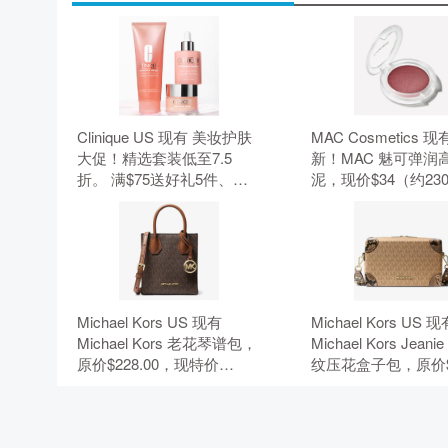
Clinique US 现有 美妆护肤
MAC Cosmetics 现
大促！精选套装低至7.5
新！MAC 魅可弹润
折。 满$75送好礼5件、满
泥，现价$34（约230
$95加送正装1件。 无需使
元）。 无需使用优
用优惠码。
Michael Kors US 现有
Michael Kors US 
Michael Kors 老花琴谱包，
Michael Kors Jean
原价$228.00，现特价
纹压花盒子包，原价$
$50.15（约339.68元）。 额
现特价$84.99（约575
外8.5折，需要使用优惠
元）。 额外8.5折
码：EXTRA15。
用优惠码：EXTRA1