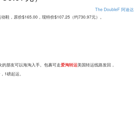
The DoubleF
阿迪
a OG 运动鞋，原价$165.00，现特价$107.25（约730.97元）。
欢的朋友可以海淘入手。包裹可走
爱淘转运
美国转运线路发回，
费，1磅起运。