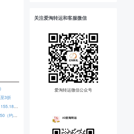
关注爱淘转运和客服微信
元）
爱淘转运微信公众号
低至3折
adidas 阿迪达斯 Hyperboost EPHR 运动鞋上新 $170（约1155.18元）
马思纯同款！adidas 阿迪达斯 SL 72 OG 复古运动鞋 5折 $50（约339.62元）