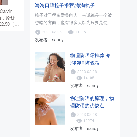
海淘口碑梳子推荐,海淘梳子
Calvin
梳子对于很多爱美的人士来说都是一个被
T恤，原价
忽略的方向，也有很多人以为只要是使用
22.50（约
木梳就可以了，只要促进血液循环..
无需使用优惠
2023-02-28
11015
发布者：sandy
物理防晒霜推荐,海
淘物理防晒霜
2023-02-28
14108
发布者：sandy
物理防晒的原理，物
理防晒的优缺点
2023-02-28
12274
发布者：sandy