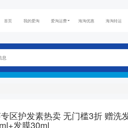
首页
我的爱淘
爱淘运费
海淘优惠
海淘转运
S：奥莱专区护发素热卖 无门槛3折 赠洗
0ml+发膜30ml