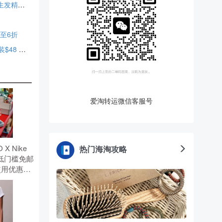
【2025黑五】Grow Gorgeous US：洗护特惠 90ml加强版生发精华$18 无门槛3折+额外9.5折+任意单赠发膜中样
低至6折
Grow Gorgeous US：Intense 系列洗护热卖 加强版生发套装$48 精选6折+额外9折+赠平衡护发素 250ml
爱淘转运微信客服号
 X Nike
热门海淘攻略
低门槛免邮
使用优惠