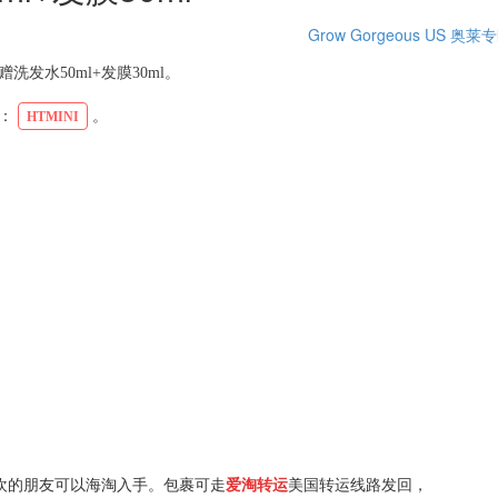
Grow Gorgeous US
奥莱专
 赠洗发水50ml+发膜30ml。
：
。
HTMINI
欢的朋友可以海淘入手。包裹可走
爱淘转运
美国转运线路发回，