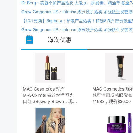
Dr Berg：美容个护产品热卖 入发水、护发素、精油等 低至7
海淘优惠
MAC Cosmetics 现有
MAC Cosmetics 现
M·A·Cximal 极致丝滑哑光
魅可油画质感眼影膏
口红 #Bowery Brown，现价
#1982，现价$30.0
$35.00（约236.75元）。 无
202.93元）。 无
需使用优惠码。
码。