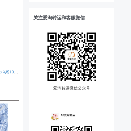
关注爱淘转运和客服微信
）
Janie and Jack：全场童装夏日大促升级！连衣裙$16、Polo 衫$10 额外8折
爱淘转运微信公众号