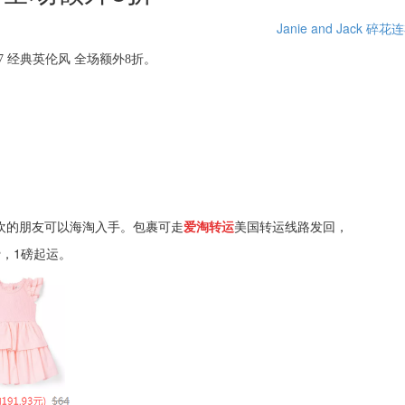
Janie and Jack
碎花连
$27 经典英伦风 全场额外8折。
欢的朋友可以海淘入手。包裹可走
爱淘转运
美国转运线路发回，
费，1磅起运。