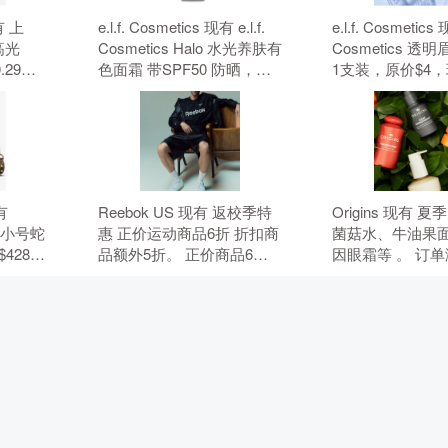
有 上
e.l.f. Cosmetics 现有 e.l.f.
e.l.f. Cosmetics 现
高光
Cosmetics Halo 水光养肤有
Cosmetics 
.29
色面霜 带SPF50 防晒，原
1支装，原价$4
惠码。
价$18，现特价$14（约
$3（约20.32元
94.83元）。 无需使用优惠
用优惠码。
码。
现有
Reebok US 现有 返校季特
Origins 现有 
ie 小号蛇
惠 正价运动商品6折 折扣商
菌菇水、牛油果
428，
品额外5折。 正价商品6
因眼霜等 。 订单满
.66
折，折扣商品额外5折，需
件礼，需要使用
，需要使
要使用优惠码：BTS。
HYDRATE。
5。