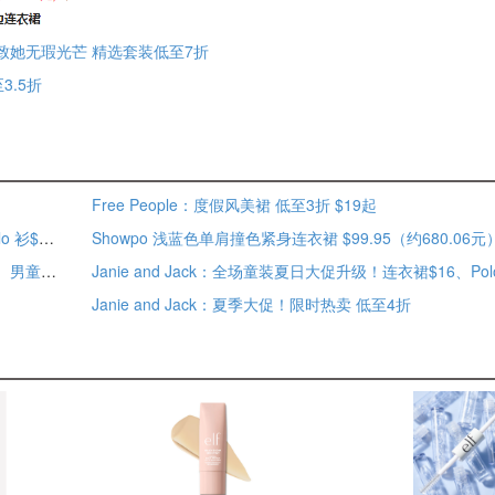
礼遇，致她无瑕光芒 精选套装低至7折
3.5折
Free People：度假风美裙 低至3折 $19起
再降！Janie and Jack：全场童装夏日大促！连衣裙$16、Polo 衫$11 额外8折
Showpo 浅蓝色单肩撞色紧身连衣裙 $99.95（约680.06元
Janie and Jack：独立日大促！女童美式风情野餐连衣裙$22、男童海岸府绸衬衫$18 无门槛额外7折
Janie and Jack：夏季大促！限时热卖 低至4折