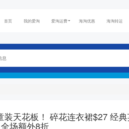
首页
我的爱淘
爱淘运费
海淘优惠
海淘转运
式轻奢童装天花板！ 碎花连衣裙$27 经
 全场额外8折