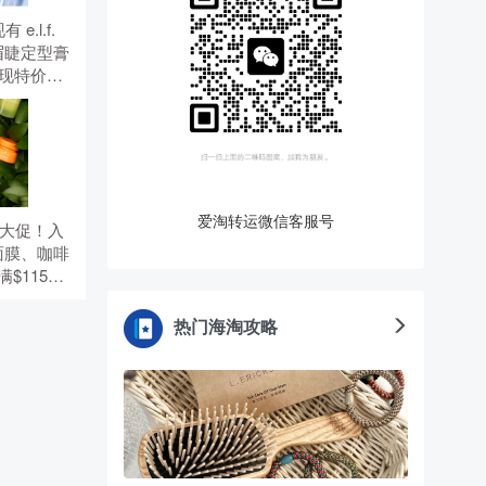
有 e.l.f.
透明眉睫定型膏
，现特价
）。 无需使
爱淘转运微信客服号
夏季大促！入
面膜、咖啡
$115赠5
优惠码：
热门海淘攻略