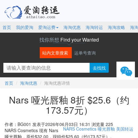
首页
我的爱淘
爱淘运费
海淘优惠
海淘转运
海淘攻略
海
找你所想
Find your Wanted
站内文章搜索
运单号查询
微信
首页
海淘优惠
海淘优惠详情
Nars 哑光唇釉 8折 $25.6（约
173.57元）
作者：BG001
发表于2026年06月03日 16:31
浏览量 225
NARS Cosmetics
哑光唇釉
美国转运
NARS Cosmetics 现有 Nars
哑光唇釉，原价$32.00，现特价$25.60（约173.57元）。