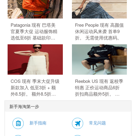
码。
Patagonia 现有 巴塔美
Free People 现有 高颜值
官夏季大促 运动服饰精
休闲运动风来袭 首单9
选低至6折 基础款印花T
折。 无需使用优惠码。
恤$21.99。 无需使用优
惠码。
COS 现有 季末大促升级
Reebok US 现有 返校季
新款加入 低至3折 + 额
特惠 正价运动商品6折
外8.5折。 额外8.5折，
折扣商品额外5折。 正
需要使用优惠码：
价商品6折，折扣商品额
新手海淘第一步
MAY15。 优惠随时可能
外5折，需要使用优惠
失效。
码：BTS。
新手指南
常见问题