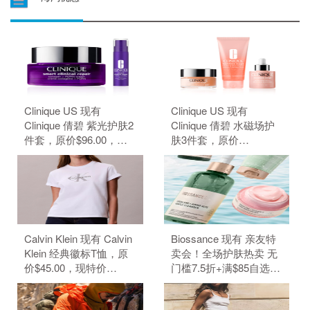
Clinique US 现有
Clinique US 现有
Clinique 倩碧 紫光护肤2
Clinique 倩碧 水磁场护
件套，原价$96.00，现
肤3件套，原价
特价$80.00（约541.24
$109.00，现特价
元）。 无需使用优惠
$91.00（约615.66
码。
元）。 无需使用优惠
码。
Calvin Klein 现有 Calvin
Biossance 现有 亲友特
Klein 经典徽标T恤，原
卖会！全场护肤热卖 无
价$45.00，现特价
门槛7.5折+满$85自选3
$22.50（约152.19
件好礼。 无需使用优惠
元）。 无需使用优惠
码。