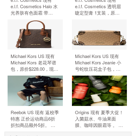
e.l.f. Cosmetics Halo 水
e.l.f. Cosmetics 透明眉
光养肤有色面霜 带
睫定型膏 1支装，原价
SPF50 防晒，原价
$4，现特价$3（约20.32
$18，现特价$14（约
元）。 无需使用优惠
94.83元）。 无需使用优
码。
惠码。
Michael Kors US 现有
Michael Kors US 现有
Michael Kors 老花琴谱
Michael Kors Jeanie 小
包，原价$228.00，现特
号蛇纹压花盒子包，原
价$50.15（约339.68
价$428，现特价
元）。 额外8.5折，需要
$84.99（约575.66
使用优惠码：
元）。 额外8.5折，需要
EXTRA15。
使用优惠码：
EXTRA15。
Reebok US 现有 返校季
Origins 现有 夏季大促！
特惠 正价运动商品6折
入菌菇水、牛油果面
折扣商品额外5折。 正
膜、咖啡因眼霜等 。 订
价商品6折，折扣商品额
单满$115赠5件礼，需要