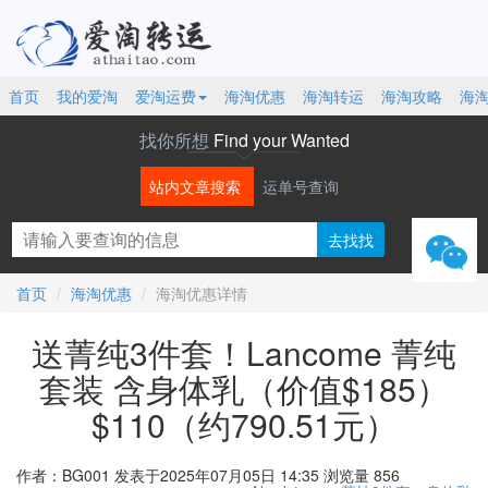
首页
我的爱淘
爱淘运费
海淘优惠
海淘转运
海淘攻略
海
找你所想
Find your Wanted
站内文章搜索
运单号查询
微信
首页
海淘优惠
海淘优惠详情
送菁纯3件套！Lancome 菁纯
套装 含身体乳（价值$185）
$110（约790.51元）
作者：BG001
发表于2025年07月05日 14:35
浏览量 856