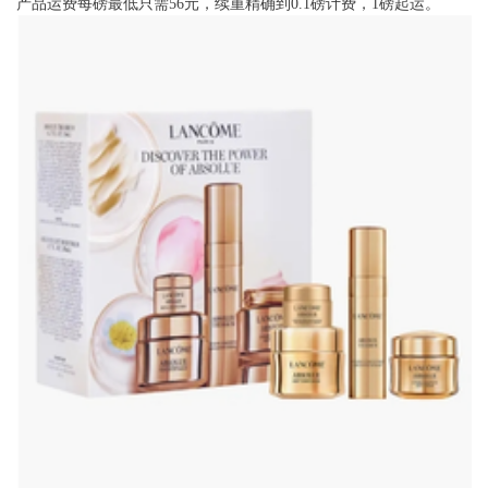
产品运费每磅最低只需56元，续重精确到0.1磅计费，1磅起运。