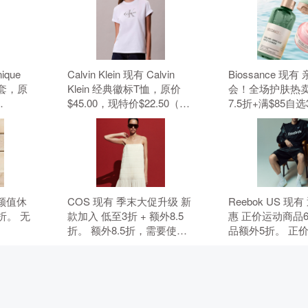
nique
Calvin Klein 现有 Calvin
Biossance 现
套，原
Klein 经典徽标T恤，原价
会！全场护肤热卖
$45.00，现特价$22.50（约
7.5折+满$85自
元）。 无
152.19元）。 无需使用优惠
无需使用优惠码
码。
 高颜值休
COS 现有 季末大促升级 新
Reebok US 现
折。 无
款加入 低至3折 + 额外8.5
惠 正价运动商品
折。 额外8.5折，需要使用
品额外5折。 正
优惠码：MAY15。 优惠随
折，折扣商品额外
时可能失效。
要使用优惠码：B