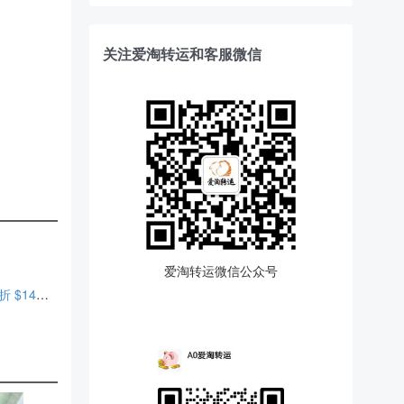
关注爱淘转运和客服微信
爱淘转运微信公众号
e.l.f. Cosmetics Halo 水光养肤有色面霜 带SPF50 防晒 7.8折 $14（约94.83元）
）