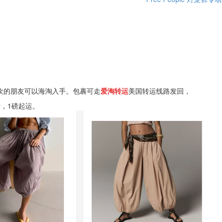
欢的朋友可以海淘入手。包裹可走
爱淘转运
美国转运线路发回，
费，1磅起运。