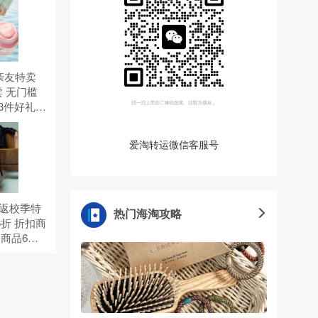
有 亲友特卖
 无门槛
选3件好礼。
。
爱淘转运微信客服号
有 返校季特
热门海淘攻略
6折 折扣商
价商品6
5折，需
TS。