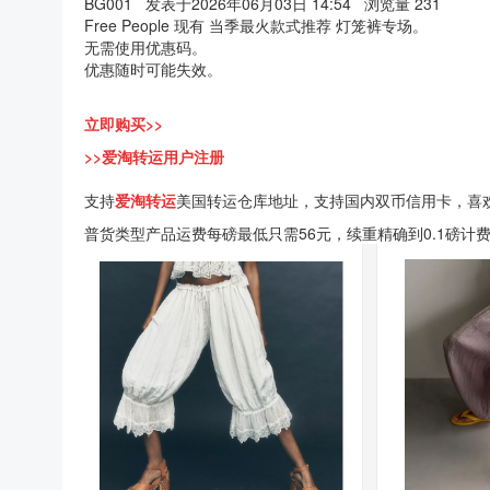
BG001
发表于2026年06月03日 14:54
浏览量 231
Free People 现有 当季最火款式推荐 灯笼裤专场。
无需使用优惠码。
优惠随时可能失效。
立即购买>>
>>爱淘转运用户注册
支持
爱淘转运
美国转运仓库地址，支持国内双币信用卡，喜
普货类型产品运费每磅最低只需56元，续重精确到0.1磅计