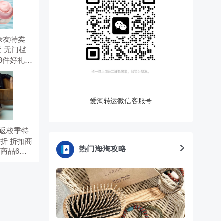
有 亲友特卖
 无门槛
选3件好礼。
。
爱淘转运微信客服号
有 返校季特
6折 折扣商
热门海淘攻略
价商品6
5折，需
TS。