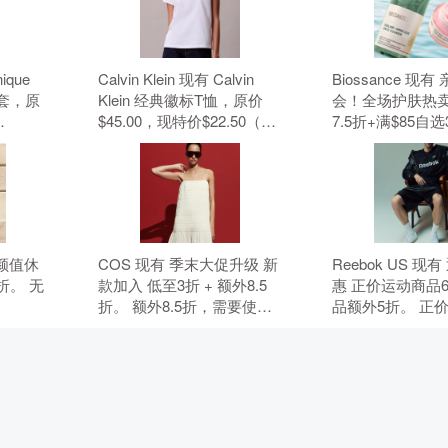
nique
Calvin Klein 现有 Calvin
Biossance 现
套，原
Klein 经典徽标T恤，原价
会！全场护肤热卖
$45.00，现特价$22.50（约
7.5折+满$85自
元）。 无
152.19元）。 无需使用优惠
无需使用优惠码
码。
 高颜值休
COS 现有 季末大促升级 新
Reebok US 现
折。 无
款加入 低至3折 + 额外8.5
惠 正价运动商品
折。 额外8.5折，需要使用
品额外5折。 正
优惠码：MAY15。 优惠随
折，折扣商品额外
时可能失效。
要使用优惠码：B