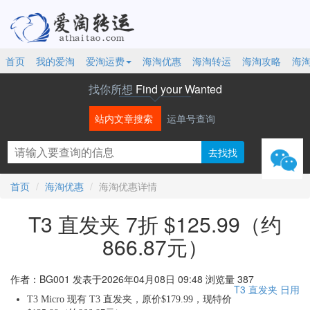
首页
我的爱淘
爱淘运费
海淘优惠
海淘转运
海淘攻略
海
找你所想
Find your Wanted
站内文章搜索
运单号查询
微信
首页
海淘优惠
海淘优惠详情
T3 直发夹 7折 $125.99（约
866.87元）
作者：BG001
发表于2026年04月08日 09:48
浏览量 387
T3
直发夹
日用
T3 Micro 现有 T3 直发夹，原价$179.99，现特价