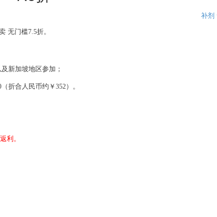
补剂
卖 无门槛7.5折。
以及新加坡地区参加；
（折合人民币约￥352）。
响返利。