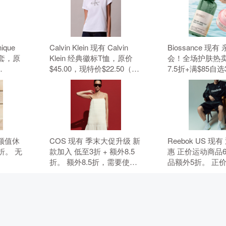
nique
Calvin Klein 现有 Calvin
Biossance 现
套，原
Klein 经典徽标T恤，原价
会！全场护肤热卖
$45.00，现特价$22.50（约
7.5折+满$85自
元）。 无
152.19元）。 无需使用优惠
无需使用优惠码
码。
 高颜值休
COS 现有 季末大促升级 新
Reebok US 现
折。 无
款加入 低至3折 + 额外8.5
惠 正价运动商品
折。 额外8.5折，需要使用
品额外5折。 正
优惠码：MAY15。 优惠随
折，折扣商品额外
时可能失效。
要使用优惠码：B