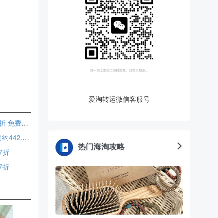
爱淘转运微信客服号
Merle Norman：订阅邮件享最新福利通知，且获赠全场8.5折 免费送好礼
Charlotte Tilbury 枕边话唇部套装 正装+旅行装 7.1折 $65（约442.4元）
热门海淘攻略
7折
7折