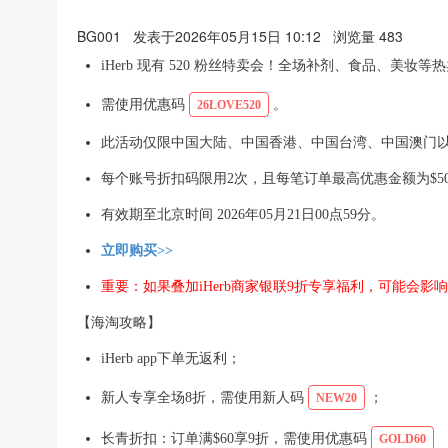
BG001
发表于2026年05月15日 10:12
浏览量 483
iHerb 现有 520 粉丝特卖会！全场补剂、食品、美妆等热
需使用优惠码
。
26LOVE520
此活动仅限中国大陆、中国香港、中国台湾、中国澳门
每个账号折扣码限用2次，且每笔订单最高优惠金额为$50
有效期至北京时间 2026年05月21日00点59分。
立即购买>>
重要：如果叠加iHerb商家银联9折专享福利，可能会影
【海淘攻略】
iHerb app下单无返利；
新人专享全场8折，需使用新人码
；
NEW20
长青折扣：订单满$60享9折，需使用优惠码
GOLD60