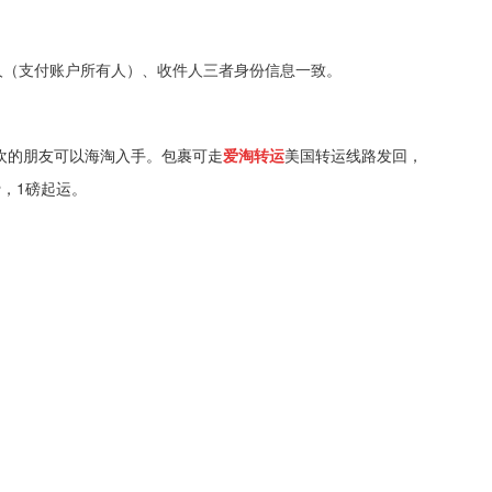
人（支付账户所有人）、收件人三者身份信息一致。
欢的朋友可以海淘入手。包裹可走
爱淘转运
美国转运线路发回，
费，1磅起运。