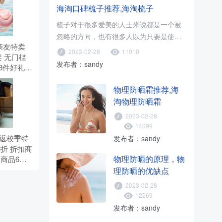
海淘口碑梳子推荐,海淘梳子
梳子对于很多爱美的人士来说都是一个被
忽略的方向，也有很多人以为只要是使用
有 亲友特卖
木梳就可以了，只要促进血液循环..
2023-02-28
11010
 无门槛
发布者：sandy
选3件好礼。
。
物理防晒霜推荐,海
淘物理防晒霜
2023-02-28
14099
有 返校季特
发布者：sandy
6折 折扣商
物理防晒的原理，物
价商品6
5折，需
理防晒的优缺点
TS。
2023-02-28
12269
发布者：sandy