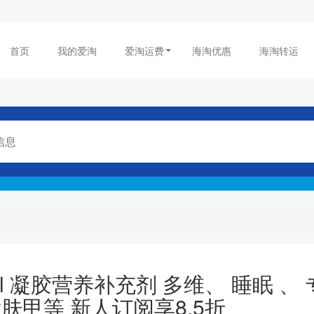
首页
我的爱淘
爱淘运费
海淘优惠
海淘转运
roGel 凝胶营养补充剂 多维、 睡眠 、
肤甲等 新人订阅享8.5折