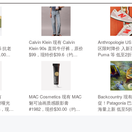
Calvin Klein 现有 Calvin
Anthropologie 
 25 抗老
Klein 90s 直筒牛仔裤，原价
区限时降价 入新
.00，
$99，现特价$39.6（约
Puma 等 低至2
3.42
267.86元）。 无需使用优惠
折。 无需使用优
惠码。
码。
有
MAC Cosmetics 现有 MAC
Backcountry 
丝滑哑光
魅可油画质感眼影膏
促！Patagonia
wn，现价
#1982，现价$30.00（约
海量上新 低至5
元）。 无
202.93元）。 无需使用优惠
用优惠码。
码。