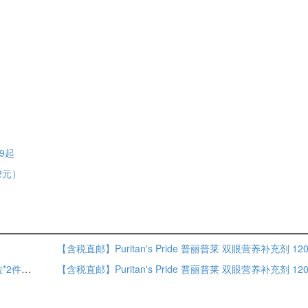
9起
02元）
【含税直邮】Puritan's Pride 普丽普莱 双眼营养补充剂 120粒*2件装 到手约￥114.74