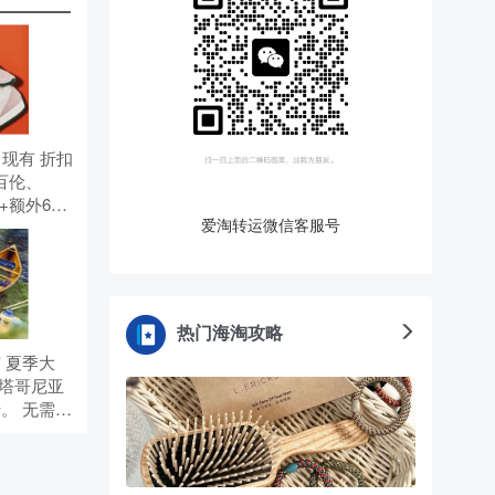
US 现有 折扣
百伦、
折+额外6
爱淘转运微信客服号
惠码。
热门海淘攻略
现有 夏季大
 巴塔哥尼亚
折。 无需使