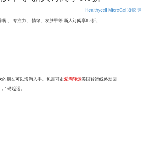
Healthycell
MicroGel 凝胶
 多维、 睡眠 、 专注力、 情绪、发肤甲等 新人订阅享8.5折。
欢的朋友可以海淘入手。包裹可走
爱淘转运
美国转运线路发回，
费，1磅起运。