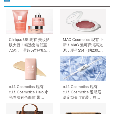
Clinique US 现有 美妆护
MAC Cosmetics 现有 上
肤大促！精选套装低至
新！MAC 魅可弹润高光
7.5折。 满$75送好礼5
泥，现价$34（约230.29
件、满$95加送正装1
元）。 无需使用优惠
件。 无需使用优惠码。
码。
e.l.f. Cosmetics 现有
e.l.f. Cosmetics 现有
e.l.f. Cosmetics Halo 水
e.l.f. Cosmetics 透明眉
光养肤有色面霜 带
睫定型膏 1支装，原价
SPF50 防晒，原价
$4，现特价$3（约20.32
$18，现特价$14（约
元）。 无需使用优惠
94.83元）。 无需使用优
码。