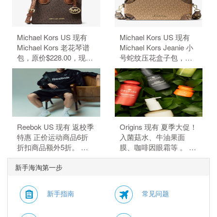
惠码。
Michael Kors US 现有
Michael Kors US 现有
Michael Kors 老花琴谱
Michael Kors Jeanie 小
包，原价$228.00，现特
号蛇纹压花盒子包，原
价$50.15（约339.68
价$428，现特价
元）。 额外8.5折，需要
$84.99（约575.66
使用优惠码：
元）。 额外8.5折，需要
EXTRA15。
使用优惠码：
EXTRA15。
Reebok US 现有 返校季
Origins 现有 夏季大促！
特惠 正价运动商品6折
入菌菇水、牛油果面
折扣商品额外5折。 正
膜、咖啡因眼霜等 。 订
价商品6折，折扣商品额
单满$115赠5件礼，需要
新手海淘第一步
外5折，需要使用优惠
使用优惠码：
码：BTS。
HYDRATE。
新手指南
常见问题