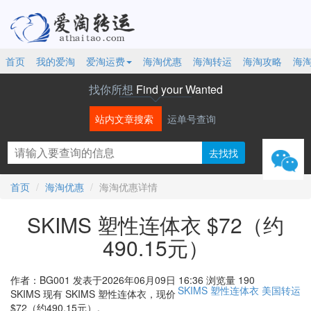
首页
我的爱淘
爱淘运费
海淘优惠
海淘转运
海淘攻略
海
找你所想
Find your Wanted
站内文章搜索
运单号查询
微信
首页
海淘优惠
海淘优惠详情
SKIMS 塑性连体衣 $72（约
490.15元）
作者：BG001
发表于2026年06月09日 16:36
浏览量 190
SKIMS
塑性连体衣
美国转运
SKIMS 现有 SKIMS 塑性连体衣，现价
$72（约490.15元）。