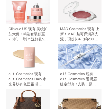
Clinique US 现有 美妆护
MAC Cosmetics 现有 上
肤大促！精选套装低至
新！MAC 魅可弹润高光
7.5折。 满$75送好礼5
泥，现价$34（约230.29
件、满$95加送正装1
元）。 无需使用优惠
件。 无需使用优惠码。
码。
e.l.f. Cosmetics 现有
e.l.f. Cosmetics 现有
e.l.f. Cosmetics Halo 水
e.l.f. Cosmetics 透明眉
光养肤有色面霜 带
睫定型膏 1支装，原价
SPF50 防晒，原价
$4，现特价$3（约20.32
$18，现特价$14（约
元）。 无需使用优惠
94.83元）。 无需使用优
码。
惠码。