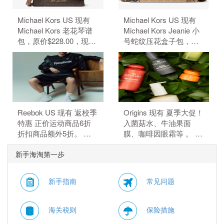
Michael Kors US 现有
Michael Kors US 现有
Michael Kors 老花琴谱
Michael Kors Jeanie 小
包，原价$228.00，现特
号蛇纹压花盒子包，原
价$50.15（约339.68
价$428，现特价
元）。 额外8.5折，需要
$84.99（约575.66
使用优惠码：
元）。 额外8.5折，需要
EXTRA15。
使用优惠码：
EXTRA15。
Reebok US 现有 返校季
Origins 现有 夏季大促！
特惠 正价运动商品6折
入菌菇水、牛油果面
折扣商品额外5折。 正
膜、咖啡因眼霜等 。 订
价商品6折，折扣商品额
单满$115赠5件礼，需要
新手海淘第一步
外5折，需要使用优惠
使用优惠码：
码：BTS。
HYDRATE。
新手指南
常见问题
海关税则
保险措施