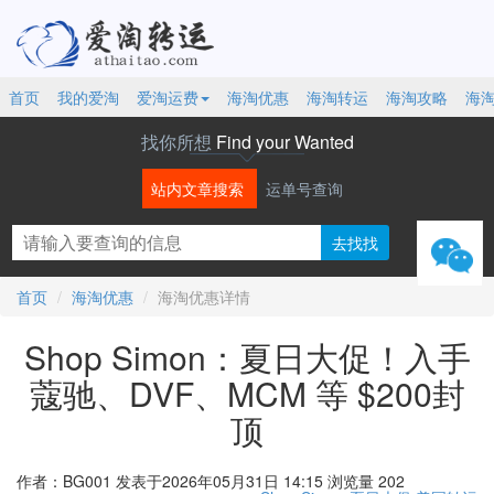
首页
我的爱淘
爱淘运费
海淘优惠
海淘转运
海淘攻略
海
找你所想
Find your Wanted
站内文章搜索
运单号查询
微信
首页
海淘优惠
海淘优惠详情
Shop Simon：夏日大促！入手
蔻驰、DVF、MCM 等 $200封
顶
作者：BG001
发表于2026年05月31日 14:15
浏览量 202