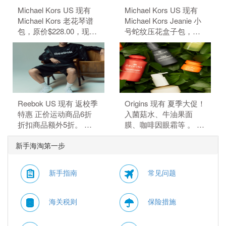
Michael Kors US 现有
Michael Kors US 现有
Michael Kors 老花琴谱
Michael Kors Jeanie 小
包，原价$228.00，现特
号蛇纹压花盒子包，原
价$50.15（约339.68
价$428，现特价
元）。 额外8.5折，需要
$84.99（约575.66
使用优惠码：
元）。 额外8.5折，需要
EXTRA15。
使用优惠码：
EXTRA15。
Reebok US 现有 返校季
Origins 现有 夏季大促！
特惠 正价运动商品6折
入菌菇水、牛油果面
折扣商品额外5折。 正
膜、咖啡因眼霜等 。 订
价商品6折，折扣商品额
单满$115赠5件礼，需要
新手海淘第一步
外5折，需要使用优惠
使用优惠码：
码：BTS。
HYDRATE。
新手指南
常见问题
海关税则
保险措施