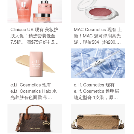
Clinique US 现有 美妆护
MAC Cosmetics 现有 上
肤大促！精选套装低至
新！MAC 魅可弹润高光
7.5折。 满$75送好礼5
泥，现价$34（约230.29
件、满$95加送正装1
元）。 无需使用优惠
件。 无需使用优惠码。
码。
e.l.f. Cosmetics 现有
e.l.f. Cosmetics 现有
e.l.f. Cosmetics Halo 水
e.l.f. Cosmetics 透明眉
光养肤有色面霜 带
睫定型膏 1支装，原价
SPF50 防晒，原价
$4，现特价$3（约20.32
$18，现特价$14（约
元）。 无需使用优惠
94.83元）。 无需使用优
码。
惠码。