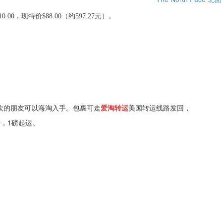
$110.00，现特价$88.00（约597.27元）。
欢的朋友可以海淘入手。包裹可走
爱淘转运
美国转运线路发回，
费，1磅起运。