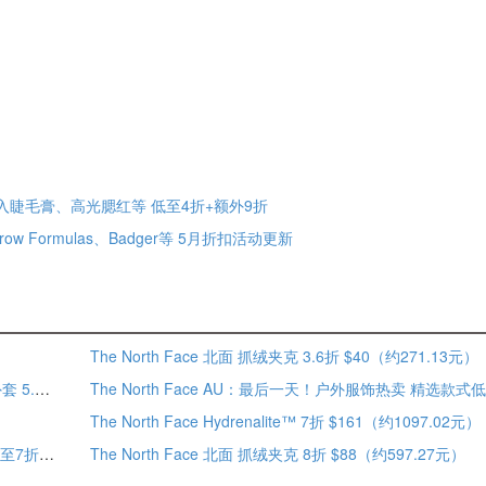
大促！入睫毛膏、高光腮红等 低至4折+额外9折
row Formulas、Badger等 5月折扣活动更新
The North Face 北面 抓绒夹克 3.6折 $40（约271.13元）
满享额外7.5折！The North Face 北面 1996 Retro Nuptse 外套 5.7折 $187.5（约1274.68元）
The North Face Hydrenalite™ 7折 $161（约1097.02元）
The North Face：做欧阳娜娜风“山系”女孩！精选服饰鞋包低至7折 夏季大促
The North Face 北面 抓绒夹克 8折 $88（约597.27元）