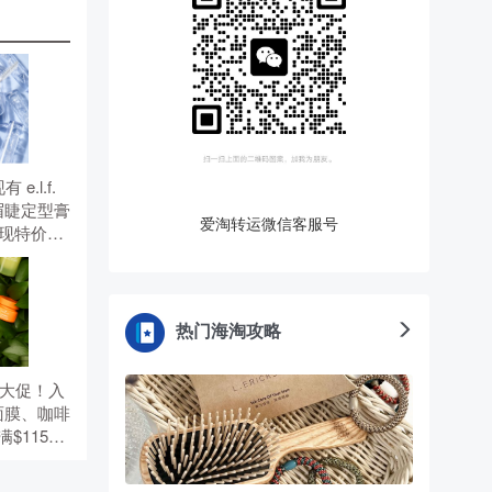
有 e.l.f.
透明眉睫定型膏
爱淘转运微信客服号
，现特价
）。 无需使
热门海淘攻略
夏季大促！入
面膜、咖啡
$115赠5
优惠码：