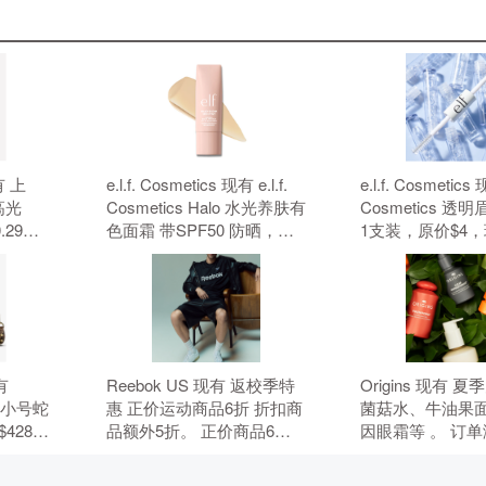
有 上
e.l.f. Cosmetics 现有 e.l.f.
e.l.f. Cosmetics 现
高光
Cosmetics Halo 水光养肤有
Cosmetics 
.29
色面霜 带SPF50 防晒，原
1支装，原价$4
惠码。
价$18，现特价$14（约
$3（约20.32元
94.83元）。 无需使用优惠
用优惠码。
码。
现有
Reebok US 现有 返校季特
Origins 现有 
ie 小号蛇
惠 正价运动商品6折 折扣商
菌菇水、牛油果
428，
品额外5折。 正价商品6
因眼霜等 。 订单满
.66
折，折扣商品额外5折，需
件礼，需要使用
，需要使
要使用优惠码：BTS。
HYDRATE。