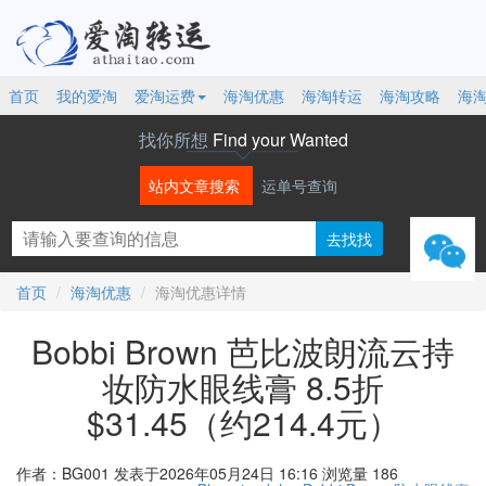
首页
我的爱淘
爱淘运费
海淘优惠
海淘转运
海淘攻略
海
找你所想
Find your Wanted
站内文章搜索
运单号查询
微信
首页
海淘优惠
海淘优惠详情
Bobbi Brown 芭比波朗流云持
妆防水眼线膏 8.5折
$31.45（约214.4元）
作者：BG001
发表于2026年05月24日 16:16
浏览量 186