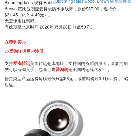
Bloomingdales
Bobbi Brown
防水眼线膏
Bloomingdales 现有 Bobbi
Brown 芭比波朗流云持妆防水眼线膏，原价$37.00，现特价
$31.45（约214.40元）。
无需使用优惠码。
有效期至北京时间 2026年05月26日11点59分。
立即购买>>
>>爱淘转运用户注册
支持
爱淘转运
美国转运仓库地址，支持国内双币信用卡，喜欢的朋
友可以海淘入手。包裹可走
爱淘转运
美国转运线路发回，
普货类型产品运费每磅最低只需56元，续重精确到0.1磅计费，1磅
起运。