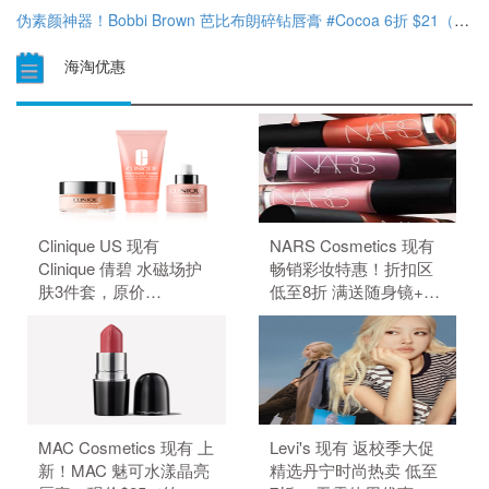
伪素颜神器！Bobbi Brown 芭比布朗碎钻唇膏 #Cocoa 6折 $21（约142.59元）
海淘优惠
Clinique US 现有
NARS Cosmetics 现有
Clinique 倩碧 水磁场护
畅销彩妆特惠！折扣区
肤3件套，原价
低至8折 满送随身镜+送
$109.00，现特价
化妆包。 订单满$75送
$91.00（约615.66
随身镜，满$100再送化
元）。 无需使用优惠
妆包，需要使用优惠
码。
码：GIFTS。 优惠随时
可能失效。
MAC Cosmetics 现有 上
Levi's 现有 返校季大促
新！MAC 魅可水漾晶亮
精选丹宁时尚热卖 低至