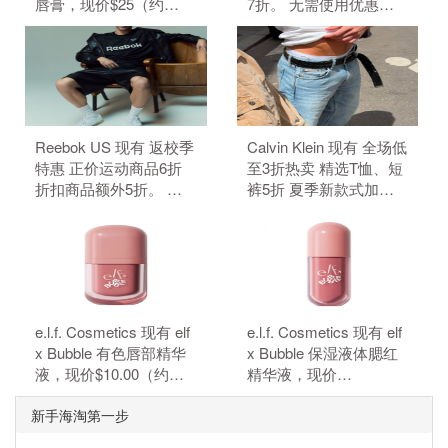
唇膏，现价$25（约
7折。 无需使用优惠
169.14元）。 无需使用
码。
优惠码。
Reebok US 现有 返校季
Calvin Klein 现有 全场低
特惠 正价运动商品6折
至3折热卖 精选T恤、短
折扣商品额外5折。 正
裤5折 夏季新款式加
价商品6折，折扣商品额
入。 无需使用优惠码。
外5折，需要使用优惠
码：BTS。
e.l.f. Cosmetics 现有 elf
e.l.f. Cosmetics 现有 elf
x Bubble 有色唇部精华
x Bubble 保湿液体腮红
液，现价$10.00（约
精华液，现价
67.61元）。 无需使用优
$10.00（约67.61元）。
新手海淘第一步
惠码。
无需使用优惠码。