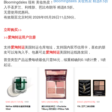
Bloomingdales
美妆热卖
精选8.5折
Bloomingdales 现有 美妆热卖！
入手圣罗兰、利维肤、芭比布朗等 精选8.5折。
无需使用优惠码。
有效期至北京时间 2026年05月26日11点59分。
立即购买>>
>>爱淘转运用户注册
支持
爱淘转运
美国转运仓库地址，支持国内双币信用卡，喜欢的朋
友可以海淘入手。包裹可走
爱淘转运
美国转运线路发回，
普货类型产品运费每磅最低只需56元，续重精确到0.1磅计费，1磅
起运。