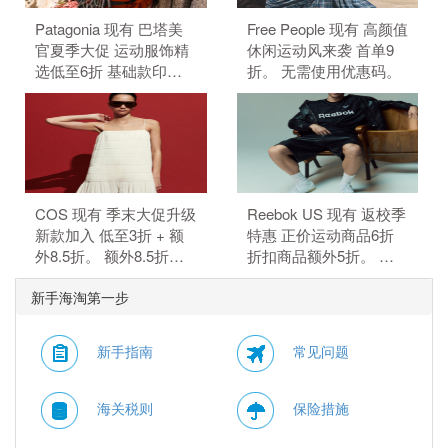
Patagonia 现有 巴塔美
Free People 现有 高颜值
官夏季大促 运动服饰精
休闲运动风来袭 首单9
选低至6折 基础款印花T
折。 无需使用优惠码。
恤$21.99。 无需使用优
惠码。
COS 现有 季末大促升级
Reebok US 现有 返校季
新款加入 低至3折 + 额
特惠 正价运动商品6折
外8.5折。 额外8.5折，
折扣商品额外5折。 正
需要使用优惠码：
价商品6折，折扣商品额
新手海淘第一步
MAY15。 优惠随时可能
外5折，需要使用优惠
失效。
码：BTS。
新手指南
常见问题
海关税则
保险措施