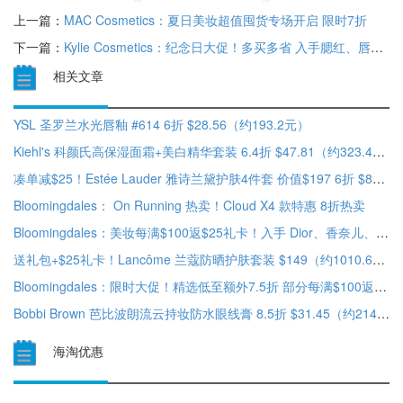
上一篇：
MAC Cosmetics：夏日美妆超值囤货专场开启 限时7折
下一篇：
Kylie Cosmetics：纪念日大促！多买多省 入手腮红、唇釉等 至高7折优惠
相关文章
YSL 圣罗兰水光唇釉 #614 6折 $28.56（约193.2元）
Kiehl's 科颜氏高保湿面霜+美白精华套装 6.4折 $47.81（约323.42元）
凑单减$25！Estée Lauder 雅诗兰黛护肤4件套 价值$197 6折 $82.8（约564.36元）
Bloomingdales： On Running 热卖！Cloud X4 款特惠 8折热卖
Bloomingdales：美妆每满$100返$25礼卡！入手 Dior、香奈儿、兰蔻等 部分送礼
送礼包+$25礼卡！Lancôme 兰蔻防晒护肤套装 $149（约1010.62元）
Bloomingdales：限时大促！精选低至额外7.5折 部分每满$100返$25礼卡
Bobbi Brown 芭比波朗流云持妆防水眼线膏 8.5折 $31.45（约214.4元）
海淘优惠