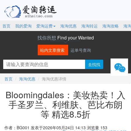
首页
我的爱淘
爱淘运费
海淘优惠
海淘转运
海淘攻略
海
找你所想
Find your Wanted
站内文章搜索
运单号查询
微信
首页
海淘优惠
海淘优惠详情
Bloomingdales：美妆热卖！入
手圣罗兰、利维肤、芭比布朗
等 精选8.5折
作者：BG001
发表于2026年05月24日 14:13
浏览量 153