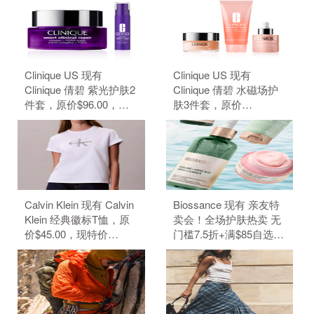
Clinique US 现有
Clinique US 现有
Clinique 倩碧 紫光护肤2
Clinique 倩碧 水磁场护
件套，原价$96.00，现
肤3件套，原价
特价$80.00（约541.24
$109.00，现特价
元）。 无需使用优惠
$91.00（约615.66
码。
元）。 无需使用优惠
码。
Calvin Klein 现有 Calvin
Biossance 现有 亲友特
Klein 经典徽标T恤，原
卖会！全场护肤热卖 无
价$45.00，现特价
门槛7.5折+满$85自选3
$22.50（约152.19
件好礼。 无需使用优惠
元）。 无需使用优惠
码。
码。