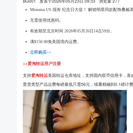
BG001
发表于2026年05月23日 09:33
浏览量 277
Missoma US 现有 纪念日大促！ 解锁明星同款配饰叠戴
无需使用优惠码。
有效期至北京时间 2026年05月26日14点59分。
满$150.00免美国境内运费。
立即购买>>
>>爱淘转运用户注册
支持
爱淘转运
美国转运仓库地址，支持国内双币信用卡，喜
普货类型产品运费每磅最低只需56元，续重精确到0.1磅计