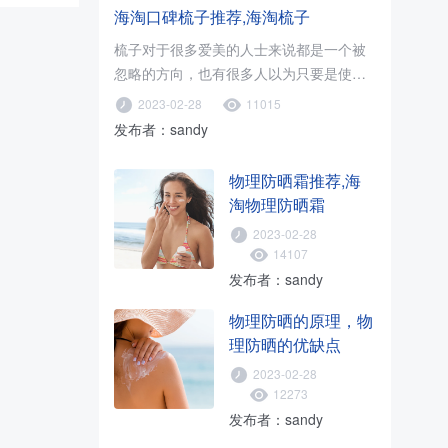
5折，需
海淘口碑梳子推荐,海淘梳子
TS。
梳子对于很多爱美的人士来说都是一个被
忽略的方向，也有很多人以为只要是使用
木梳就可以了，只要促进血液循环..
2023-02-28
11015
发布者：sandy
物理防晒霜推荐,海
淘物理防晒霜
2023-02-28
14107
发布者：sandy
物理防晒的原理，物
理防晒的优缺点
2023-02-28
12273
发布者：sandy