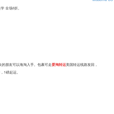
美学 全场8折。
欢的朋友可以海淘入手。包裹可走
爱淘转运
美国转运线路发回，
费，1磅起运。