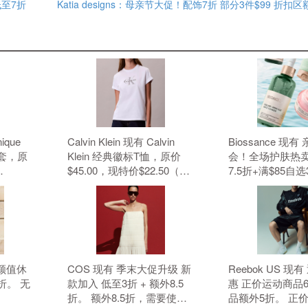
低至7折
Katia designs：母亲节大促！配饰7折 部分3件$99 折扣
nique
Calvin Klein 现有 Calvin
Biossance 现
套，原
Klein 经典徽标T恤，原价
会！全场护肤热卖
$45.00，现特价$22.50（约
7.5折+满$85自
元）。 无
152.19元）。 无需使用优惠
无需使用优惠码
码。
 高颜值休
COS 现有 季末大促升级 新
Reebok US 现
折。 无
款加入 低至3折 + 额外8.5
惠 正价运动商品
折。 额外8.5折，需要使用
品额外5折。 正