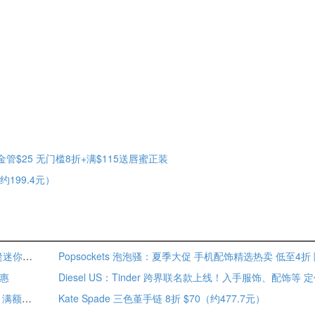
款千金管$25 无门槛8折+满$115送唇蜜正装
（约199.4元）
Free People：夏季配饰上新 爆款机车包更多新配色加入 绗缝迷你包 $30
优惠
Diesel US：Tinder 跨界联名款上线！入手服饰、配饰等 
Katia designs：夏日配饰上新 多买多省！入叠戴项链 3件8折 满额免邮
Kate Spade 三色堇手链 8折 $70（约477.7元）