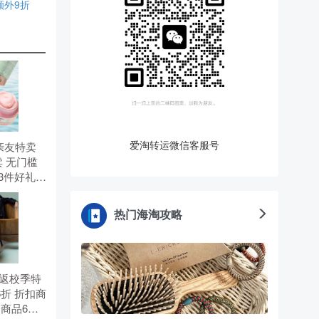
区额外9折
爱淘转运微信客服号
有 亲友特卖
 无门槛
选3件好礼。
。
热门海淘攻略
有 返校季特
6折 折扣商
价商品6