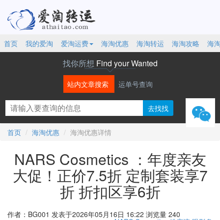
首页
我的爱淘
爱淘运费
海淘优惠
海淘转运
海淘攻略
海
找你所想
Find your Wanted
站内文章搜索
运单号查询
微信
首页
海淘优惠
海淘优惠详情
NARS Cosmetics ：年度亲友
大促！正价7.5折 定制套装享7
折 折扣区享6折
作者：BG001
发表于2026年05月16日 16:22
浏览量 240