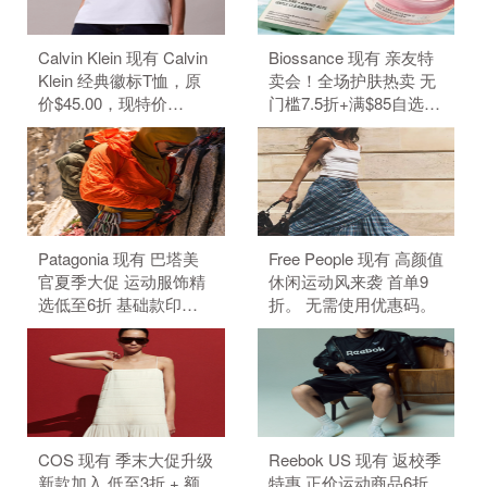
Calvin Klein 现有 Calvin
Biossance 现有 亲友特
Klein 经典徽标T恤，原
卖会！全场护肤热卖 无
价$45.00，现特价
门槛7.5折+满$85自选3
$22.50（约152.19
件好礼。 无需使用优惠
元）。 无需使用优惠
码。
码。
Patagonia 现有 巴塔美
Free People 现有 高颜值
官夏季大促 运动服饰精
休闲运动风来袭 首单9
选低至6折 基础款印花T
折。 无需使用优惠码。
恤$21.99。 无需使用优
惠码。
COS 现有 季末大促升级
Reebok US 现有 返校季
新款加入 低至3折 + 额
特惠 正价运动商品6折