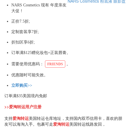
NARS Cosmetics
粉底液
眼影盘
NARS Cosmetics 现有 年度亲友
大促！
正价7.5折;
定制套装享7折;
折扣区享6折;
订单满$125赠化妆包+正装唇膏。
需要使用优惠码：
。
FRIENDS
优惠随时可能失效。
立即购买>>
订单满$35美国境内免邮
>>爱淘转运用户注册
支持
爱淘转运
美国转运仓库地址，支持国内双币信用卡，喜欢的朋
友可以海淘入手。包裹可走
爱淘转运
美国转运线路发回，