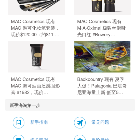
MAC Cosmetics 现有
MAC Cosmetics 现有
MAC 魅可化妆笔套装，
M·A·Cximal 极致丝滑哑
现价$120.00（约811.70
光口红 #Bowery
元）。 无需使用优惠
Brown，现价$35.00（约
码。
236.75元）。 无需使用
优惠码。
MAC Cosmetics 现有
Backcountry 现有 夏季
MAC 魅可油画质感眼影
大促！Patagonia 巴塔哥
膏 #1982，现价
尼亚海量上新 低至5
$30.00（约202.93
折。 无需使用优惠码。
新手海淘第一步
元）。 无需使用优惠
码。
新手指南
常见问题
海关税则
保险措施