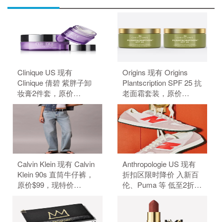
Clinique US 现有
Origins 现有 Origins
Clinique 倩碧 紫胖子卸
Plantscription SPF 25 抗
妆膏2件套，原价
老面霜套装，原价
$59.00，现特价
$156.00，现特价
$44.00（约297.68
$132.00（约893.42
元）。 无需使用优惠
元）。 无需使用优惠
码。
码。
Calvin Klein 现有 Calvin
Anthropologie US 现有
Klein 90s 直筒牛仔裤，
折扣区限时降价 入新百
原价$99，现特价
伦、Puma 等 低至2折
$39.6（约267.86元）。
+额外6折。 无需使用优
无需使用优惠码。
惠码。