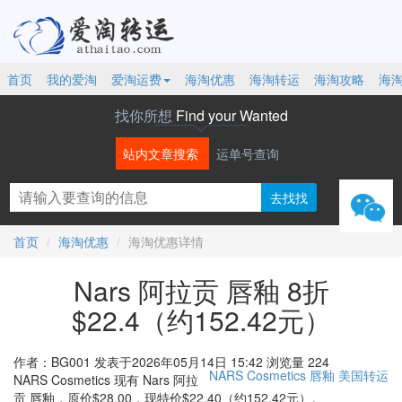
首页
我的爱淘
爱淘运费
海淘优惠
海淘转运
海淘攻略
海
找你所想
Find your Wanted
站内文章搜索
运单号查询
微信
首页
海淘优惠
海淘优惠详情
Nars 阿拉贡 唇釉 8折
$22.4（约152.42元）
作者：BG001
发表于2026年05月14日 15:42
浏览量 224
NARS Cosmetics
唇釉
美国转运
NARS Cosmetics 现有 Nars 阿拉
贡 唇釉，原价$28.00，现特价$22.40（约152.42元）。