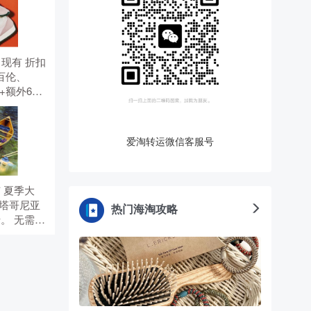
US 现有 折扣
百伦、
折+额外6
惠码。
爱淘转运微信客服号
现有 夏季大
 巴塔哥尼亚
热门海淘攻略
折。 无需使