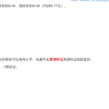
，原价$56.00，现特价$39.00（约265.77元）。
欢的朋友可以海淘入手。包裹可走
爱淘转运
美国转运线路发回，
费，1磅起运。