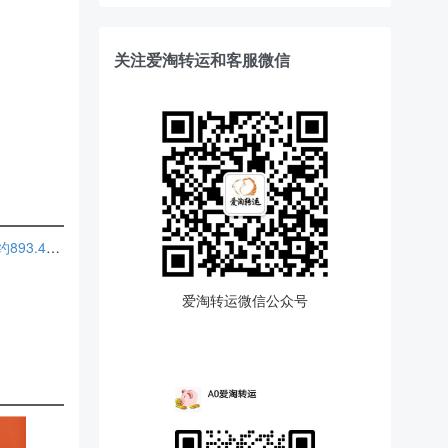
关注爱淘转运和客服微信
Origins Plantscription SPF 25 抗老面霜套装 8.5折 $132（约893.42元）
爱淘转运微信公众号