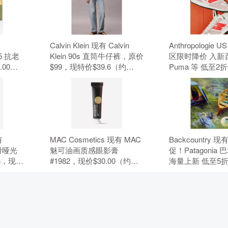
Calvin Klein 现有 Calvin
Anthropologie 
 25 抗老
Klein 90s 直筒牛仔裤，原价
区限时降价 入新
.00，
$99，现特价$39.6（约
Puma 等 低至2
3.42
267.86元）。 无需使用优惠
折。 无需使用优
惠码。
码。
有
MAC Cosmetics 现有 MAC
Backcountry 
丝滑哑光
魅可油画质感眼影膏
促！Patagonia
wn，现价
#1982，现价$30.00（约
海量上新 低至5
元）。 无
202.93元）。 无需使用优惠
用优惠码。
码。