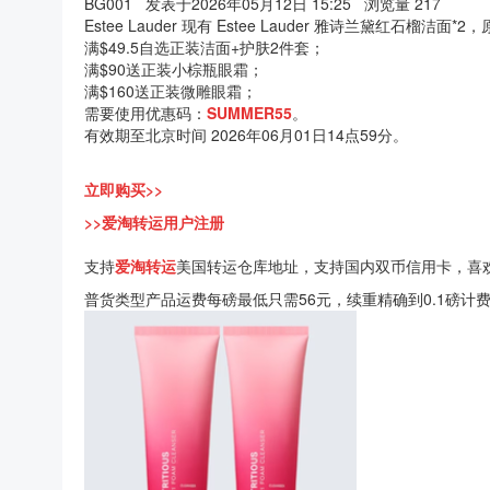
BG001
发表于2026年05月12日 15:25
浏览量 217
Estee Lauder 现有 Estee Lauder 雅诗兰黛红石榴洁面*2
满$49.5自选正装洁面+护肤2件套；
满$90送正装小棕瓶眼霜；
满$160送正装微雕眼霜；
需要使用优惠码：
SUMMER55
。
有效期至北京时间 2026年06月01日14点59分。
立即购买>>
>>爱淘转运用户注册
支持
爱淘转运
美国转运仓库地址，支持国内双币信用卡，喜
普货类型产品运费每磅最低只需56元，续重精确到0.1磅计