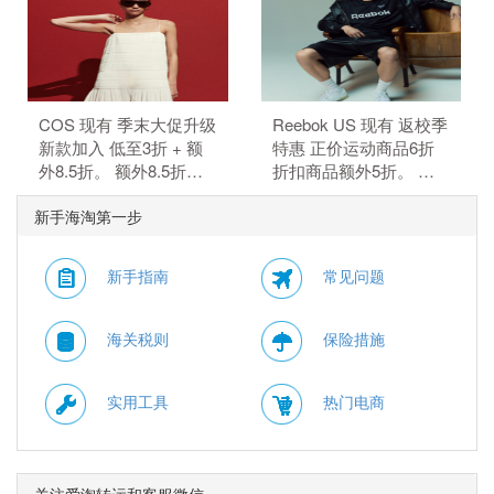
惠码。
COS 现有 季末大促升级
Reebok US 现有 返校季
新款加入 低至3折 + 额
特惠 正价运动商品6折
外8.5折。 额外8.5折，
折扣商品额外5折。 正
需要使用优惠码：
价商品6折，折扣商品额
新手海淘第一步
MAY15。 优惠随时可能
外5折，需要使用优惠
失效。
码：BTS。
新手指南
常见问题
海关税则
保险措施
实用工具
热门电商
关注爱淘转运和客服微信