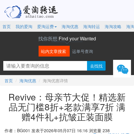
首页
我的爱淘
爱淘运费
海淘优惠
海淘转运
海淘攻略
海
找你所想
Find your Wanted
站内文章搜索
运单号查询
微信
首页
海淘优惠
海淘优惠详情
Revive：母亲节大促！精选新
品无门槛8折+老款满享7折 满
赠4件礼+抗皱正装面膜
作者：BG001
发表于2026年05月07日 16:16
浏览量 238