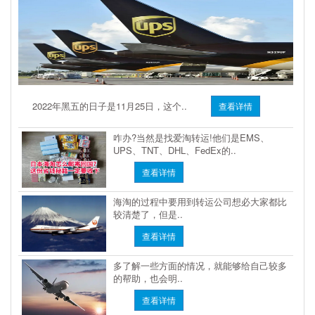
2022年黑五的日子是11月25日，这个..
查看详情
咋办?当然是找爱淘转运!他们是EMS、
UPS、TNT、DHL、FedEx的..
查看详情
海淘的过程中要用到转运公司想必大家都比
较清楚了，但是..
查看详情
多了解一些方面的情况，就能够给自己较多
的帮助，也会明..
查看详情