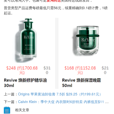
友可以海淘入手。包裹可走
爱淘转运
美国转运线路发回，
普货类型产品运费每磅最低只需56元，续重精确到0.1磅计费，1磅
起运。
上一篇：
Origins 苹果黄油卸妆膏 7.5折 $29.25（约199.61元）
下一篇：
Calvin Klein：季中大促 内衣限时6折特卖 内裤低至$11 精选服饰额外8折
相关文章