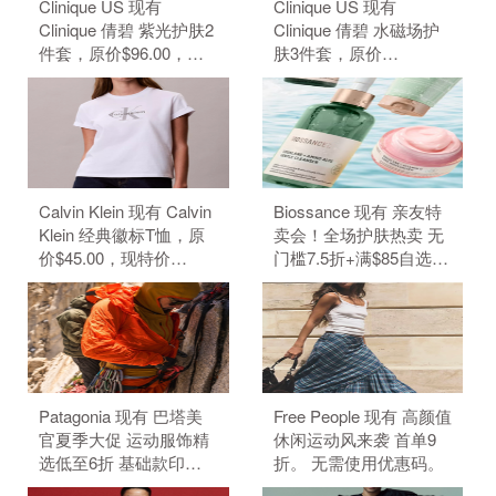
Clinique US 现有
Clinique US 现有
Clinique 倩碧 紫光护肤2
Clinique 倩碧 水磁场护
件套，原价$96.00，现
肤3件套，原价
特价$80.00（约541.24
$109.00，现特价
元）。 无需使用优惠
$91.00（约615.66
码。
元）。 无需使用优惠
码。
Calvin Klein 现有 Calvin
Biossance 现有 亲友特
Klein 经典徽标T恤，原
卖会！全场护肤热卖 无
价$45.00，现特价
门槛7.5折+满$85自选3
$22.50（约152.19
件好礼。 无需使用优惠
元）。 无需使用优惠
码。
码。
Patagonia 现有 巴塔美
Free People 现有 高颜值
官夏季大促 运动服饰精
休闲运动风来袭 首单9
选低至6折 基础款印花T
折。 无需使用优惠码。
恤$21.99。 无需使用优