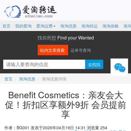
首页
我的爱淘
爱淘运费
海淘优惠
海淘转运
海淘攻略
海
找你所想
Find your Wanted
站内文章搜索
运单号查询
微信
首页
海淘优惠
海淘优惠详情
Benefit Cosmetics：亲友会大
促！折扣区享额外9折 会员提前
享
作者：BG001
发表于2026年04月19日 14:31
浏览量 254