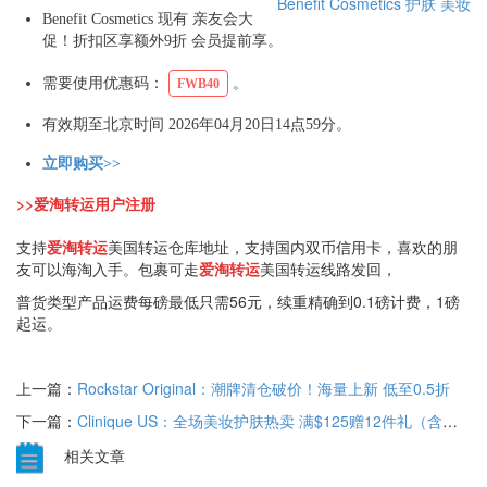
Benefit Cosmetics
护肤
美妆
Benefit Cosmetics 现有 亲友会大
促！折扣区享额外9折 会员提前享。
需要使用优惠码：
。
FWB40
有效期至北京时间 2026年04月20日14点59分。
立即购买>>
>>爱淘转运用户注册
支持
爱淘转运
美国转运仓库地址，支持国内双币信用卡，喜欢的朋
友可以海淘入手。包裹可走
爱淘转运
美国转运线路发回，
普货类型产品运费每磅最低只需56元，续重精确到0.1磅计费，1磅
起运。
上一篇：
Rockstar Original：潮牌清仓破价！海量上新 低至0.5折
下一篇：
Clinique US：全场美妆护肤热卖 满$125赠12件礼（含正装眼霜）
相关文章