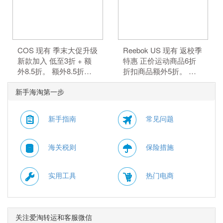
COS 现有 季末大促升级
Reebok US 现有 返校季
新款加入 低至3折 + 额
特惠 正价运动商品6折
外8.5折。 额外8.5折，
折扣商品额外5折。 正
需要使用优惠码：
价商品6折，折扣商品额
新手海淘第一步
MAY15。 优惠随时可能
外5折，需要使用优惠
失效。
码：BTS。
新手指南
常见问题
海关税则
保险措施
实用工具
热门电商
关注爱淘转运和客服微信