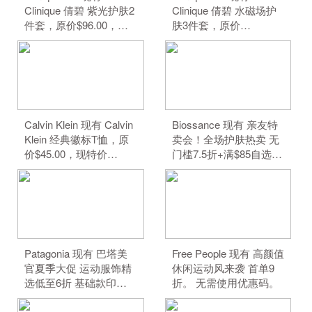
Clinique 倩碧 紫光护肤2
Clinique 倩碧 水磁场护
件套，原价$96.00，现
肤3件套，原价
特价$80.00（约541.24
$109.00，现特价
元）。 无需使用优惠
$91.00（约615.66
码。
元）。 无需使用优惠
码。
Calvin Klein 现有 Calvin
Biossance 现有 亲友特
Klein 经典徽标T恤，原
卖会！全场护肤热卖 无
价$45.00，现特价
门槛7.5折+满$85自选3
$22.50（约152.19
件好礼。 无需使用优惠
元）。 无需使用优惠
码。
码。
Patagonia 现有 巴塔美
Free People 现有 高颜值
官夏季大促 运动服饰精
休闲运动风来袭 首单9
选低至6折 基础款印花T
折。 无需使用优惠码。
恤$21.99。 无需使用优
惠码。