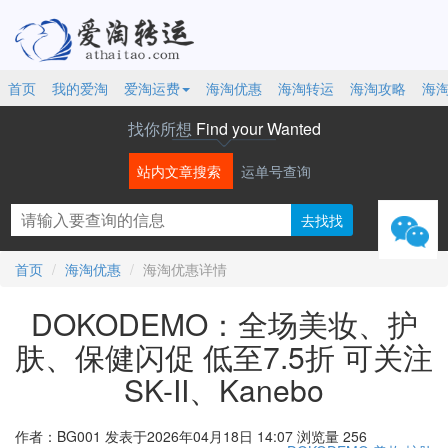
首页
我的爱淘
爱淘运费
海淘优惠
海淘转运
海淘攻略
海
找你所想
Find your Wanted
站内文章搜索
运单号查询
微信
首页
海淘优惠
海淘优惠详情
DOKODEMO：全场美妆、护
肤、保健闪促 低至7.5折 可关注
SK-II、Kanebo
作者：BG001
发表于2026年04月18日 14:07
浏览量 256