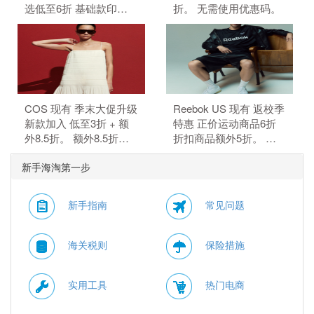
选低至6折 基础款印花T
折。 无需使用优惠码。
恤$21.99。 无需使用优
惠码。
COS 现有 季末大促升级
Reebok US 现有 返校季
新款加入 低至3折 + 额
特惠 正价运动商品6折
外8.5折。 额外8.5折，
折扣商品额外5折。 正
需要使用优惠码：
价商品6折，折扣商品额
新手海淘第一步
MAY15。 优惠随时可能
外5折，需要使用优惠
失效。
码：BTS。
新手指南
常见问题
海关税则
保险措施
实用工具
热门电商