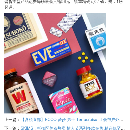
普货类型产品运费每磅最低只需56元，续重精确到0.1磅计费，1磅
起运。
上一篇：
【含税直邮】ECCO 爱步 男士 Terracruise Lt 低帮户外鞋 透气轻便 44 EU 到手约￥557.08
下一篇：
SKIMS：折扣区美衣热卖 情人节系列多款在售 精选低至5折