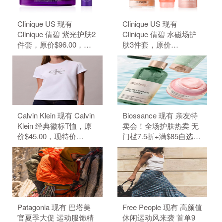
Clinique US 现有
Clinique US 现有
Clinique 倩碧 紫光护肤2
Clinique 倩碧 水磁场护
件套，原价$96.00，现
肤3件套，原价
特价$80.00（约541.24
$109.00，现特价
元）。 无需使用优惠
$91.00（约615.66
码。
元）。 无需使用优惠
码。
Calvin Klein 现有 Calvin
Biossance 现有 亲友特
Klein 经典徽标T恤，原
卖会！全场护肤热卖 无
价$45.00，现特价
门槛7.5折+满$85自选3
$22.50（约152.19
件好礼。 无需使用优惠
元）。 无需使用优惠
码。
码。
Patagonia 现有 巴塔美
Free People 现有 高颜值
官夏季大促 运动服饰精
休闲运动风来袭 首单9