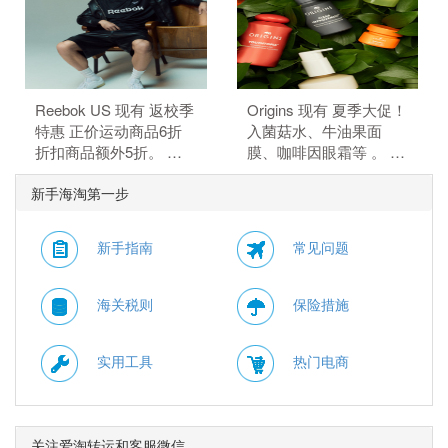
元）。 额外8.5折，需要
$84.99（约575.66
使用优惠码：
元）。 额外8.5折，需要
EXTRA15。
使用优惠码：
EXTRA15。
Reebok US 现有 返校季
Origins 现有 夏季大促！
特惠 正价运动商品6折
入菌菇水、牛油果面
折扣商品额外5折。 正
膜、咖啡因眼霜等 。 订
价商品6折，折扣商品额
单满$115赠5件礼，需要
新手海淘第一步
外5折，需要使用优惠
使用优惠码：
码：BTS。
HYDRATE。
新手指南
常见问题
海关税则
保险措施
实用工具
热门电商
关注爱淘转运和客服微信