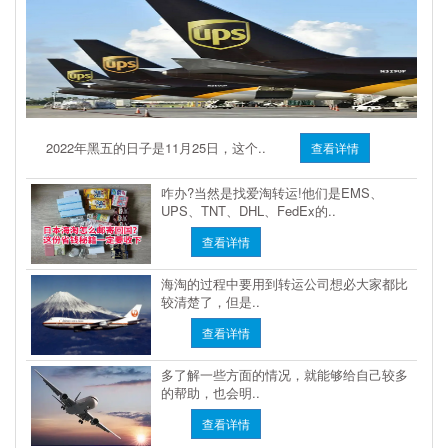
2022年黑五的日子是11月25日，这个..
查看详情
咋办?当然是找爱淘转运!他们是EMS、
UPS、TNT、DHL、FedEx的..
查看详情
海淘的过程中要用到转运公司想必大家都比
较清楚了，但是..
查看详情
多了解一些方面的情况，就能够给自己较多
的帮助，也会明..
查看详情