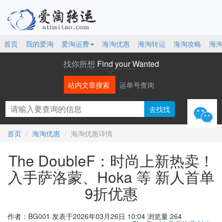
首页
我的爱淘
爱淘运费
海淘优惠
海淘转运
海淘攻略
海
找你所想
Find your Wanted
站内文章搜索
运单号查询
微信
首页
海淘优惠
海淘优惠详情
The DoubleF：时尚上新热卖！
入手萨洛蒙、Hoka 等 新人首单
9折优惠
作者：BG001
发表于2026年03月26日 10:04
浏览量 264