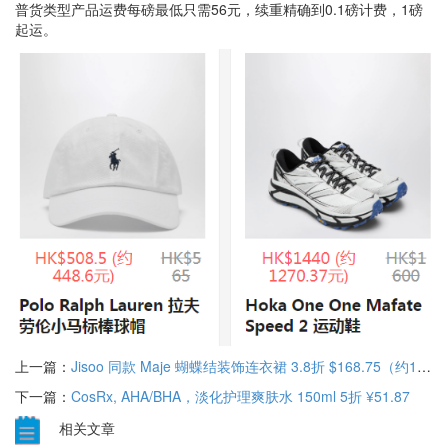
普货类型产品运费每磅最低只需56元，续重精确到0.1磅计费，1磅
起运。
上一篇：
Jisoo 同款 Maje 蝴蝶结装饰连衣裙 3.8折 $168.75（约1165.76元）
下一篇：
CosRx, AHA/BHA，淡化护理爽肤水 150ml 5折 ¥51.87
相关文章