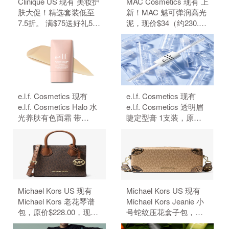
Clinique US 现有 美妆护
MAC Cosmetics 现有 上
肤大促！精选套装低至
新！MAC 魅可弹润高光
7.5折。 满$75送好礼5
泥，现价$34（约230.29
件、满$95加送正装1
元）。 无需使用优惠
件。 无需使用优惠码。
码。
e.l.f. Cosmetics 现有
e.l.f. Cosmetics 现有
e.l.f. Cosmetics Halo 水
e.l.f. Cosmetics 透明眉
光养肤有色面霜 带
睫定型膏 1支装，原价
SPF50 防晒，原价
$4，现特价$3（约20.32
$18，现特价$14（约
元）。 无需使用优惠
94.83元）。 无需使用优
码。
惠码。
Michael Kors US 现有
Michael Kors US 现有
Michael Kors 老花琴谱
Michael Kors Jeanie 小
包，原价$228.00，现特
号蛇纹压花盒子包，原
价$50.15（约339.68
价$428，现特价