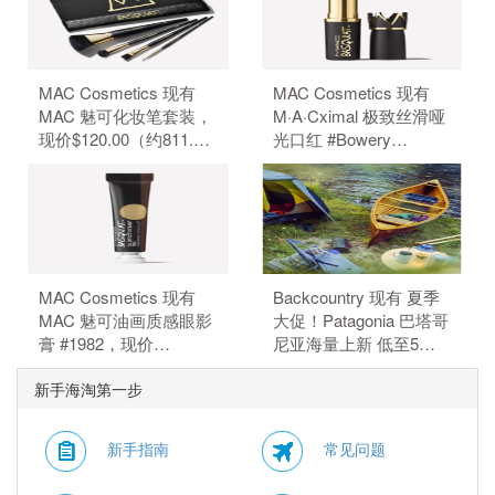
MAC Cosmetics 现有
MAC Cosmetics 现有
MAC 魅可化妆笔套装，
M·A·Cximal 极致丝滑哑
现价$120.00（约811.70
光口红 #Bowery
元）。 无需使用优惠
Brown，现价$35.00（约
码。
236.75元）。 无需使用
优惠码。
MAC Cosmetics 现有
Backcountry 现有 夏季
MAC 魅可油画质感眼影
大促！Patagonia 巴塔哥
膏 #1982，现价
尼亚海量上新 低至5
$30.00（约202.93
折。 无需使用优惠码。
新手海淘第一步
元）。 无需使用优惠
码。
新手指南
常见问题