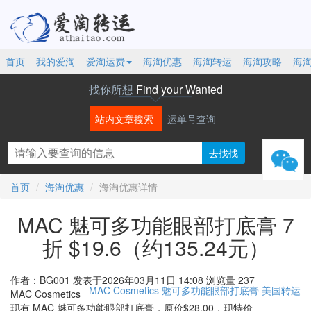
首页
我的爱淘
爱淘运费
海淘优惠
海淘转运
海淘攻略
海
找你所想
Find your Wanted
站内文章搜索
运单号查询
微信
首页
海淘优惠
海淘优惠详情
MAC 魅可多功能眼部打底膏 7
折 $19.6（约135.24元）
作者：BG001
发表于2026年03月11日 14:08
浏览量 237
MAC Cosmetics
魅可多功能眼部打底膏
美国转运
MAC Cosmetics
现有 MAC 魅可多功能眼部打底膏，原价$28.00，现特价