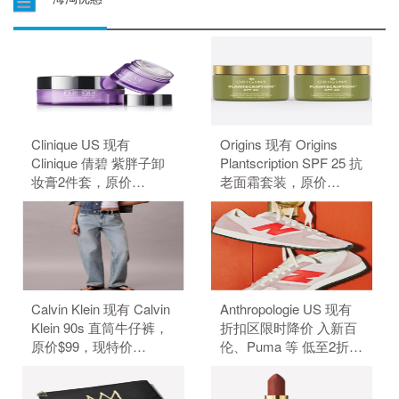
Clinique US 现有
Origins 现有 Origins
Clinique 倩碧 紫胖子卸
Plantscription SPF 25 抗
妆膏2件套，原价
老面霜套装，原价
$59.00，现特价
$156.00，现特价
$44.00（约297.68
$132.00（约893.42
元）。 无需使用优惠
元）。 无需使用优惠
码。
码。
Calvin Klein 现有 Calvin
Anthropologie US 现有
Klein 90s 直筒牛仔裤，
折扣区限时降价 入新百
原价$99，现特价
伦、Puma 等 低至2折
$39.6（约267.86元）。
+额外6折。 无需使用优
无需使用优惠码。
惠码。