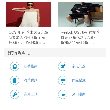
恤$21.99。 无需使用优
惠码。
COS 现有 季末大促升级
Reebok US 现有 返校季
新款加入 低至3折 + 额
特惠 正价运动商品6折
外8.5折。 额外8.5折，
折扣商品额外5折。 正
需要使用优惠码：
价商品6折，折扣商品额
新手海淘第一步
MAY15。 优惠随时可能
外5折，需要使用优惠
失效。
码：BTS。
新手指南
常见问题
海关税则
保险措施
实用工具
热门电商