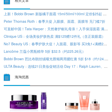
相关文章
上新！Bobbi Brown 新版橘子面霜 15ml/50ml/100ml 定价$25起 买即赠化妆包
Peter Thomas Roth：春季大促 入眼膜、面霜、面膜等 无门槛7折
可直邮中国！Tata Harper：天然奢护献礼母亲！入手保湿面霜 满$250赠4件套
Clinique US：全场美妆护肤热卖 满$125赠12件礼（含正装眼霜）
No7 Beauty US：春季护肤大促！入面霜、眼影等 买3免1+满赠2件礼
Lancôme 兰蔻小黑瓶精华 5折 $32.5（约225.26元）
Bobbi Brown 芭比布朗丝绒哑光唇颊两用腮红膏 5折 $18（约124.46元）
ULTA Beauty：连续21日美妆促销活动 Day 17：Ralph Lauren、Bobbi Brown 等
海淘优惠