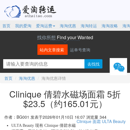
首页
我的爱淘
爱淘运费
海淘优惠
海淘转运
海淘攻略
海
找你所想
Find your Wanted
站内文章搜索
运单号查询
微信
首页
海淘优惠
海淘优惠详情
Clinique 倩碧水磁场面霜 5折
$23.5（约165.01元）
作者：BG001
发表于2026年01月10日 16:07
浏览量 344
Clinique
面霜
ULTA Beauty
ULTA Beauty 现有 Clinique 倩碧水磁