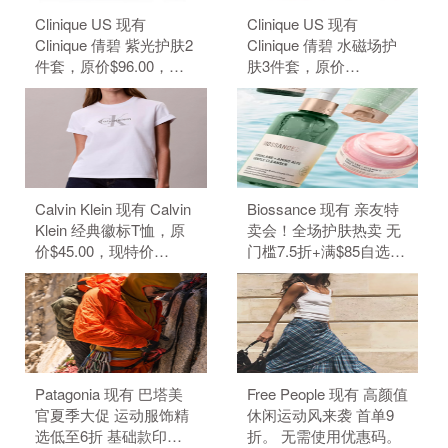
Clinique US 现有
Clinique US 现有
Clinique 倩碧 紫光护肤2
Clinique 倩碧 水磁场护
件套，原价$96.00，现
肤3件套，原价
特价$80.00（约541.24
$109.00，现特价
元）。 无需使用优惠
$91.00（约615.66
码。
元）。 无需使用优惠
码。
Calvin Klein 现有 Calvin
Biossance 现有 亲友特
Klein 经典徽标T恤，原
卖会！全场护肤热卖 无
价$45.00，现特价
门槛7.5折+满$85自选3
$22.50（约152.19
件好礼。 无需使用优惠
元）。 无需使用优惠
码。
码。
Patagonia 现有 巴塔美
Free People 现有 高颜值
官夏季大促 运动服饰精
休闲运动风来袭 首单9
选低至6折 基础款印花T
折。 无需使用优惠码。