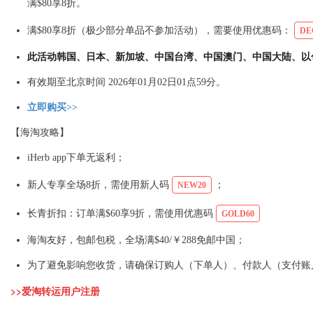
满$80享8折。
满$80享8折（极少部分单品不参加活动），需要使用优惠码：
DE
此活动韩国、日本、新加坡、中国台湾、中国澳门、中国大陆、以
有效期至北京时间 2026年01月02日01点59分。
立即购买>>
【海淘攻略】
iHerb app下单无返利；
新人专享全场8折，需使用新人码
；
NEW20
长青折扣：订单满$60享9折，需使用优惠码
GOLD60
海淘友好，包邮包税，全场满$40/￥288免邮中国；
为了避免影响您收货，请确保订购人（下单人）、付款人（支付账
>>爱淘转运用户注册