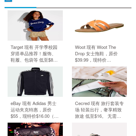
Target 现有 开学季校园
Woot 现有 Woot The
穿搭单品推荐！服饰、
Drop 女士拖鞋，原价
鞋履、包袋等 低至$8。
$39.99，现特价
无需使用优惠码。 优惠
$6.99（约47.29元）。
随时可能失效。
无需使用优惠码。 优惠
随时可能失效。
eBay 现有 Adidas 男士
Cecred 现有 旅行套装专
运动夹克特惠，原价
场 轻装出行，奢享精致
$55，现特价$16.00（约
旅途 低至$16。 无需使
108.25元）。 无需使用
用优惠码。 有效期至北
优惠码。 优惠随时可能
京时间 2026年08月31日
失效。
14点59分。 满$50.00免