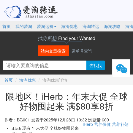
首页
我的爱淘
爱淘运费
海淘优惠
海淘转运
海淘攻略
海
找你所想
Find your Wanted
站内文章搜索
运单号查询
微信
首页
海淘优惠
海淘优惠详情
限地区！iHerb：年末大促 全球
好物囤起来 满$80享8折
作者：BG001
发表于2025年12月28日 10:32
浏览量 669
iHerb
营养保健
营养补剂
iHerb 现有 年末大促 全球好物囤起来