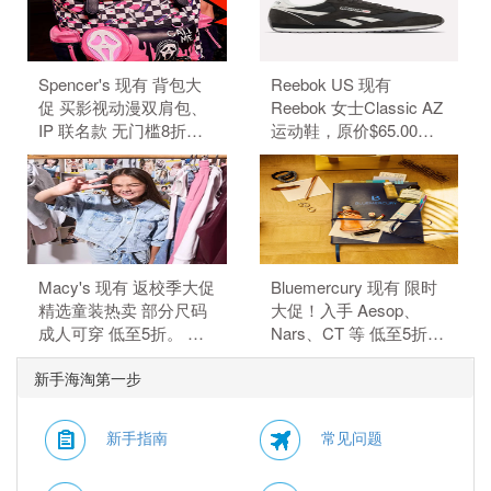
美国境内运费。
Spencer's 现有 背包大
Reebok US 现有
促 买影视动漫双肩包、
Reebok 女士Classic AZ
IP 联名款 无门槛8折。
运动鞋，原价$65.00，
背包8折，需要使用优惠
现特价$48.99（约
码：BACKPACKS20。
331.59元）。 无需使用
订单满$40免邮，需要使
优惠码。 优惠随时可能
用优惠码：FS40。（优
失效。
惠码不可叠加）
Macy's 现有 返校季大促
Bluemercury 现有 限时
精选童装热卖 部分尺码
大促！入手 Aesop、
成人可穿 低至5折。 无
Nars、CT 等 低至5折。
需使用优惠码。 有效期
部分商品可叠加额外8.5
新手海淘第一步
至北京时间 2026年08月
折，需使用优惠码：
13日14点59分。
WELCOME15。 有效期
至北京时间 2026年08月
新手指南
常见问题
10日11点59分。