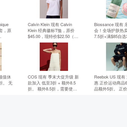
nique
Calvin Klein 现有 Calvin
Biossance 现
套，原
Klein 经典徽标T恤，原价
会！全场护肤热卖
$45.00，现特价$22.50（约
7.5折+满$85自
元）。 无
152.19元）。 无需使用优惠
无需使用优惠码
码。
 高颜值休
COS 现有 季末大促升级 新
Reebok US 现
折。 无
款加入 低至3折 + 额外8.5
惠 正价运动商品
折。 额外8.5折，需要使用
品额外5折。 正
优惠码：MAY15。 优惠随
折，折扣商品额外
时可能失效。
要使用优惠码：B