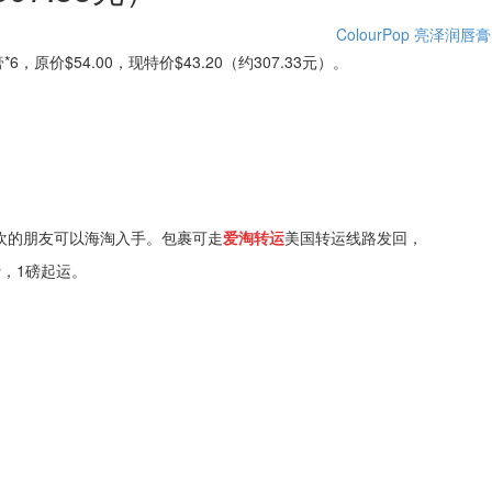
ColourPop
亮泽润唇膏
泽润唇膏*6，原价$54.00，现特价$43.20（约307.33元）。
欢的朋友可以海淘入手。包裹可走
爱淘转运
美国转运线路发回，
费，1磅起运。