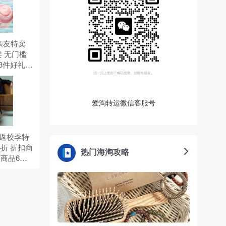
有 亲友特卖
 无门槛
选3件好礼。
。
爱淘转运微信客服号
有 返校季特
6折 折扣商
热门海淘攻略
价商品6
5折，需
TS。