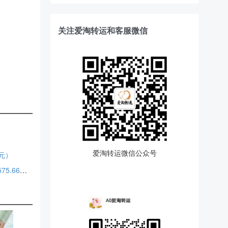
关注爱淘转运和客服微信
爱淘转运微信公众号
2元）
Michael Kors Jeanie 小号蛇纹压花盒子包 2折 $84.99（约575.66元）