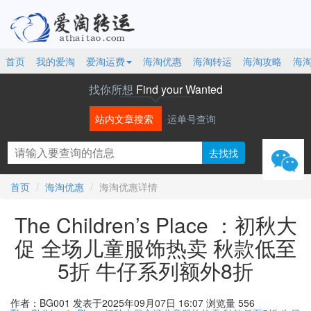
首页
我的爱淘
爱淘运费
海淘优惠
海淘转运
海淘攻略
海
找你所想
Find your Wanted
站内文章搜索
运单号查询
微信
首页
海淘优惠
海淘优惠详情
The Children’s Place ：初秋大
促 全场儿童服饰热卖 秋款低至
5折 牛仔系列额外8折
作者：BG001
发表于2025年09月07日 16:07
浏览量 556