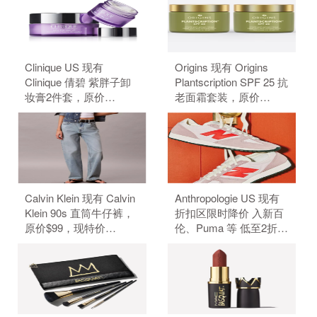
Clinique US 现有
Origins 现有 Origins
Clinique 倩碧 紫胖子卸
Plantscription SPF 25 抗
妆膏2件套，原价
老面霜套装，原价
$59.00，现特价
$156.00，现特价
$44.00（约297.68
$132.00（约893.42
元）。 无需使用优惠
元）。 无需使用优惠
码。
码。
Calvin Klein 现有 Calvin
Anthropologie US 现有
Klein 90s 直筒牛仔裤，
折扣区限时降价 入新百
原价$99，现特价
伦、Puma 等 低至2折
$39.6（约267.86元）。
+额外6折。 无需使用优
无需使用优惠码。
惠码。