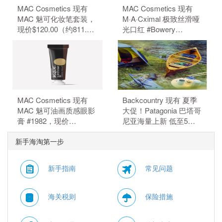
MAC Cosmetics 现有
MAC Cosmetics 现有
MAC 魅可化妆笔套装，
M·A·Cximal 极致丝滑哑
现价$120.00（约811.70
光口红 #Bowery
元）。 无需使用优惠
Brown，现价$35.00（约
码。
236.75元）。 无需使用
优惠码。
MAC Cosmetics 现有
Backcountry 现有 夏季
MAC 魅可油画质感眼影
大促！Patagonia 巴塔哥
膏 #1982，现价
尼亚海量上新 低至5
$30.00（约202.93
折。 无需使用优惠码。
新手海淘第一步
元）。 无需使用优惠
码。
新手指南
常见问题
海关税则
保险措施