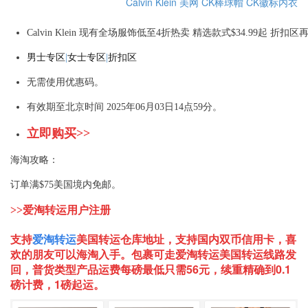
Calvin Klein 美网
CK棒球帽
CK徽标内衣
Calvin Klein 现有全场服饰低至4折热卖 精选款式$34.99起 折扣
男士专区
|
女士专区
|
折扣区
无需使用优惠码。
有效期至北京时间 2025年06月03日14点59分。
立即购买>>
海淘攻略：
订单满$75美国境内免邮。
>>爱淘转运用户注册
支持
爱淘转运
美国
转运仓库地址，支持国内双币信用卡，喜
欢的朋友可以海淘入手。包裹可走爱淘转运美国转运线路发
回，普货类型产品运费每磅最低只需56元，续重精确到0.1
磅计费，1磅起运。