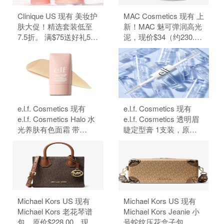
Clinique US 现有 美妆护
MAC Cosmetics 现有 上
肤大促！精选套装低至
新！MAC 魅可弹润高光
7.5折。 满$75送好礼5
泥，现价$34（约230.29
件、满$95加送正装1
元）。 无需使用优惠
件。 无需使用优惠码。
码。
e.l.f. Cosmetics 现有
e.l.f. Cosmetics 现有
e.l.f. Cosmetics Halo 水
e.l.f. Cosmetics 透明眉
光养肤有色面霜 带
睫定型膏 1支装，原价
SPF50 防晒，原价
$4，现特价$3（约20.32
$18，现特价$14（约
元）。 无需使用优惠
94.83元）。 无需使用优
码。
惠码。
Michael Kors US 现有
Michael Kors US 现有
Michael Kors 老花琴谱
Michael Kors Jeanie 小
包，原价$228.00，现特
号蛇纹压花盒子包，原